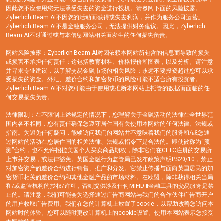
因此您不应使用您无法承受失去的资金进行投机。请参阅下面的风险披露。
Zyberlich Beam AI不因您的活动而获得或失去利润，并作为服务公司运营。
Zyberlich Beam AI不是金融服务公司，无法提供财务建议。因此，Zyberlich
Beam AI不对通过或与本信息网站相关而发生的任何损失负责。
网站风险披露：Zyberlich Beam AI对因依赖本网站所包含的信息而导致的损失
或损害不承担任何责任；这包括教育材料、价格报价和图表，以及分析。请注意
并寻求专业建议，以了解交易金融市场的相关风险；永远不要投资超过您可以承
受损失的资金。外汇、差价合约和加密货币的风险可能不适合所有投资者。
Zyberlich Beam AI不对您可能由于使用或推断本网站上托管的数据而面临的任
何交易损失负责。
法律限制：在不限制上述规定的情况下，您理解关于金融活动的法律在全世界范
围内各不相同，您有责任确保您遵守居住国有关使用本网站的任何法律、法规或
指南。为避免任何疑问，能够访问我们的网站并不意味着我们的服务和/或您通
过网站的活动在您居住国的相关法律、法规或指令下是合法的。即使被称为“预
测”合约，也不允许招揽美国个人买卖商品期权，除非它们在CFTC注册的交易所
上市并交易，或法律豁免。英国金融行为监管局已发布政策声明PS20/10，禁止
对加密资产的差价合约进行销售、推广和分发。它禁止传播与面向英国居民的加
密货币相关的差价合约和其他金融产品的市场材料。在欧盟，除非获得相关当局
和/或监管机构的授权/许可，否则提供涉及任何MiFID II金融工具的交易服务是禁
止的。请注意，我们可能会为选择通过广告商网站与我们的合作伙伴广告商开户
的用户收取广告费用。我们在您的计算机上放置了cookie，以帮助改善您访问本
网站时的体验。您可以随时更改计算机上的cookie设置。使用本网站表示您接受