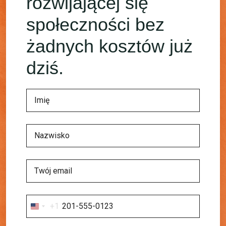
rozwijającej się
społeczności bez
żadnych kosztów już
dziś.
+1
United
States