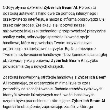
Odkryj płynne działanie
Zyberlich Beam AI
. Po prostu
dostosuj ustawienia handlowe za pomocą intuicyjnego i
przejrzystego interfejsu, a nasza platforma poprowadzi Cię
przez cały proces. Zrelaksuj się i pozwól naszej
najnowocześniejszej technologii przeprowadzać precyzyjne
analizy rynku, odkrywając spersonalizowane opcje
handlowe, które odpowiadają Twoim indywidualnym
preferencjom i apetytowi na ryzyko. Bądź na bieżąco z
Twoimi możliwościami handlowymi bez konieczności ciągłej
obserwacji rynku, ponieważ
Zyberlich Beam AI
szybko
powiadamia Cię o nowych okazjach.
Zastosuj innowacyjną strategię handlową z
Zyberlich Beam
AI
, rozumiejąc, że drastycznie minimalizuje to czas
potrzebny na zaangażowanie. Badanie trendów rynkowych i
identyfikowanie lukratywnych możliwości handlowych
często bywa pracochłonne i stresujące.
Zyberlich Beam AI
łagodzi to obciążenie, zapewniając zasób, z którego