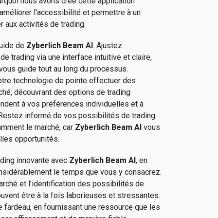
urquoi nous avons créé cette application
améliorer l'accessibilité et permettre à un
r aux activités de trading.
luide de
Zyberlich Beam AI
. Ajustez
trading via une interface intuitive et claire,
vous guide tout au long du processus.
tre technologie de pointe effectuer des
ché, découvrant des options de trading
ndent à vos préférences individuelles et à
. Restez informé de vos possibilités de trading
amment le marché, car
Zyberlich Beam AI
vous
lles opportunités.
ading innovante avec
Zyberlich Beam AI
, en
onsidérablement le temps que vous y consacrez.
ché et l'identification des possibilités de
uvent être à la fois laborieuses et stressantes.
e fardeau, en fournissant une ressource que les