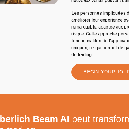
nouveaux venus peuvent utili
Les personnes impliquées d
améliorer leur expérience a
remarquable, adaptée aux pré
risque. Cette approche perso
fonctionnalités de l'applica
uniques, ce qui permet de g
de trading.
BEGIN YOUR JOU
berlich Beam AI
peut transfor