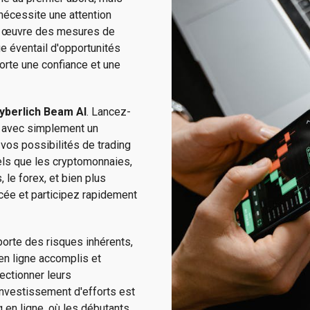
nécessite une attention
en œuvre des mesures de
e éventail d'opportunités
rte une confiance et une
yberlich Beam AI
. Lancez-
g avec simplement un
 vos possibilités de trading
tels que les cryptomonnaies,
 le forex, et bien plus
cée et participez rapidement
porte des risques inhérents,
n ligne accomplis et
ectionner leurs
investissement d'efforts est
g en ligne, où les débutants