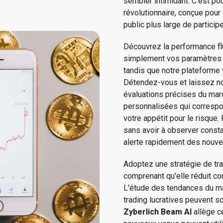
sembler intimidant. C'est po
révolutionnaire, conçue pour 
public plus large de participe
Découvrez la performance f
simplement vos paramètres de 
tandis que notre plateforme 
Détendez-vous et laissez no
évaluations précises du mar
personnalisées qui correspo
votre appétit pour le risque
sans avoir à observer const
alerte rapidement des nouve
Adoptez une stratégie de tr
comprenant qu'elle réduit c
L'étude des tendances du mar
trading lucratives peuvent so
Zyberlich Beam AI
allège c