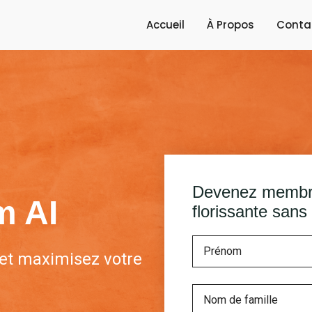
Accueil
À Propos
Conta
Devenez membr
m AI
florissante sans 
 et maximisez votre