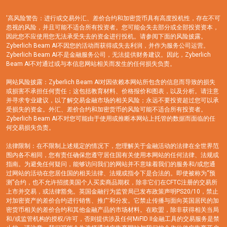
'高风险警告：进行或交易外汇、差价合约和加密货币具有高度投机性，存在不可
忽视的风险，并且可能不适合所有投资者。您可能会失去部分或全部投资资本，
因此您不应使用您无法承受失去的资金进行投机。请参阅下面的风险披露。
Zyberlich Beam AI不因您的活动而获得或失去利润，并作为服务公司运营。
Zyberlich Beam AI不是金融服务公司，无法提供财务建议。因此，Zyberlich
Beam AI不对通过或与本信息网站相关而发生的任何损失负责。
网站风险披露：Zyberlich Beam AI对因依赖本网站所包含的信息而导致的损失
或损害不承担任何责任；这包括教育材料、价格报价和图表，以及分析。请注意
并寻求专业建议，以了解交易金融市场的相关风险；永远不要投资超过您可以承
受损失的资金。外汇、差价合约和加密货币的风险可能不适合所有投资者。
Zyberlich Beam AI不对您可能由于使用或推断本网站上托管的数据而面临的任
何交易损失负责。
法律限制：在不限制上述规定的情况下，您理解关于金融活动的法律在全世界范
围内各不相同，您有责任确保您遵守居住国有关使用本网站的任何法律、法规或
指南。为避免任何疑问，能够访问我们的网站并不意味着我们的服务和/或您通
过网站的活动在您居住国的相关法律、法规或指令下是合法的。即使被称为“预
测”合约，也不允许招揽美国个人买卖商品期权，除非它们在CFTC注册的交易所
上市并交易，或法律豁免。英国金融行为监管局已发布政策声明PS20/10，禁止
对加密资产的差价合约进行销售、推广和分发。它禁止传播与面向英国居民的加
密货币相关的差价合约和其他金融产品的市场材料。在欧盟，除非获得相关当局
和/或监管机构的授权/许可，否则提供涉及任何MiFID II金融工具的交易服务是禁