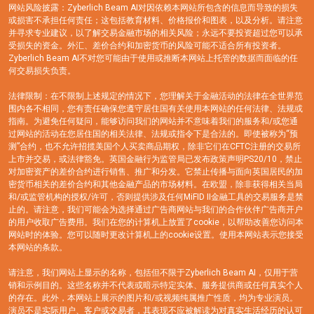
网站风险披露：Zyberlich Beam AI对因依赖本网站所包含的信息而导致的损失
或损害不承担任何责任；这包括教育材料、价格报价和图表，以及分析。请注意
并寻求专业建议，以了解交易金融市场的相关风险；永远不要投资超过您可以承
受损失的资金。外汇、差价合约和加密货币的风险可能不适合所有投资者。
Zyberlich Beam AI不对您可能由于使用或推断本网站上托管的数据而面临的任
何交易损失负责。
法律限制：在不限制上述规定的情况下，您理解关于金融活动的法律在全世界范
围内各不相同，您有责任确保您遵守居住国有关使用本网站的任何法律、法规或
指南。为避免任何疑问，能够访问我们的网站并不意味着我们的服务和/或您通
过网站的活动在您居住国的相关法律、法规或指令下是合法的。即使被称为“预
测”合约，也不允许招揽美国个人买卖商品期权，除非它们在CFTC注册的交易所
上市并交易，或法律豁免。英国金融行为监管局已发布政策声明PS20/10，禁止
对加密资产的差价合约进行销售、推广和分发。它禁止传播与面向英国居民的加
密货币相关的差价合约和其他金融产品的市场材料。在欧盟，除非获得相关当局
和/或监管机构的授权/许可，否则提供涉及任何MiFID II金融工具的交易服务是禁
止的。请注意，我们可能会为选择通过广告商网站与我们的合作伙伴广告商开户
的用户收取广告费用。我们在您的计算机上放置了cookie，以帮助改善您访问本
网站时的体验。您可以随时更改计算机上的cookie设置。使用本网站表示您接受
本网站的条款。
请注意，我们网站上显示的名称，包括但不限于Zyberlich Beam AI，仅用于营
销和示例目的。这些名称并不代表或暗示特定实体、服务提供商或任何真实个人
的存在。此外，本网站上展示的图片和/或视频纯属推广性质，均为专业演员。
演员不是实际用户、客户或交易者，其表现不应被解读为对真实生活经历的认可