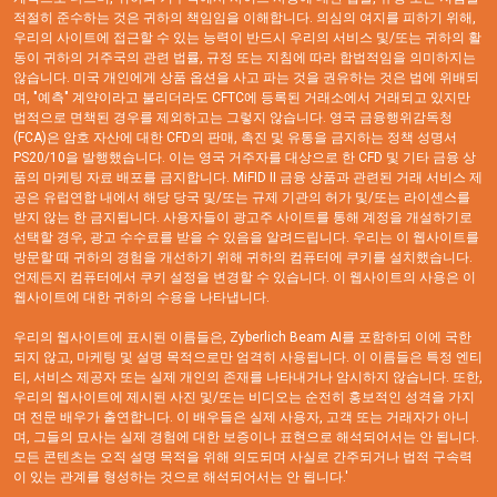
적절히 준수하는 것은 귀하의 책임임을 이해합니다. 의심의 여지를 피하기 위해,
우리의 사이트에 접근할 수 있는 능력이 반드시 우리의 서비스 및/또는 귀하의 활
동이 귀하의 거주국의 관련 법률, 규정 또는 지침에 따라 합법적임을 의미하지는
않습니다. 미국 개인에게 상품 옵션을 사고 파는 것을 권유하는 것은 법에 위배되
며, "예측" 계약이라고 불리더라도 CFTC에 등록된 거래소에서 거래되고 있지만
법적으로 면책된 경우를 제외하고는 그렇지 않습니다. 영국 금융행위감독청
(FCA)은 암호 자산에 대한 CFD의 판매, 촉진 및 유통을 금지하는 정책 성명서
PS20/10을 발행했습니다. 이는 영국 거주자를 대상으로 한 CFD 및 기타 금융 상
품의 마케팅 자료 배포를 금지합니다. MiFID II 금융 상품과 관련된 거래 서비스 제
공은 유럽연합 내에서 해당 당국 및/또는 규제 기관의 허가 및/또는 라이센스를
받지 않는 한 금지됩니다. 사용자들이 광고주 사이트를 통해 계정을 개설하기로
선택할 경우, 광고 수수료를 받을 수 있음을 알려드립니다. 우리는 이 웹사이트를
방문할 때 귀하의 경험을 개선하기 위해 귀하의 컴퓨터에 쿠키를 설치했습니다.
언제든지 컴퓨터에서 쿠키 설정을 변경할 수 있습니다. 이 웹사이트의 사용은 이
웹사이트에 대한 귀하의 수용을 나타냅니다.
우리의 웹사이트에 표시된 이름들은, Zyberlich Beam AI를 포함하되 이에 국한
되지 않고, 마케팅 및 설명 목적으로만 엄격히 사용됩니다. 이 이름들은 특정 엔티
티, 서비스 제공자 또는 실제 개인의 존재를 나타내거나 암시하지 않습니다. 또한,
우리의 웹사이트에 제시된 사진 및/또는 비디오는 순전히 홍보적인 성격을 가지
며 전문 배우가 출연합니다. 이 배우들은 실제 사용자, 고객 또는 거래자가 아니
며, 그들의 묘사는 실제 경험에 대한 보증이나 표현으로 해석되어서는 안 됩니다.
모든 콘텐츠는 오직 설명 목적을 위해 의도되며 사실로 간주되거나 법적 구속력
이 있는 관계를 형성하는 것으로 해석되어서는 안 됩니다.'