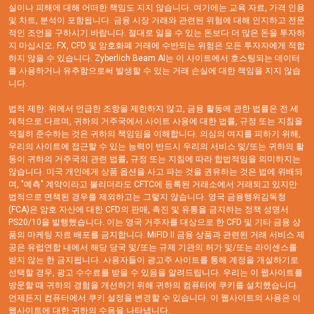
실이나 피해에 대해 어떠한 책임도 지지 않습니다. 여기에는 교육 자료, 가격 인용
및 차트, 분석이 포함됩니다. 금융 시장 거래와 관련된 위험에 대해 인지하고 전문
적인 조언을 구하시기 바랍니다. 절대로 잃을 수 있는 돈보다 더 많은 돈을 투자하
지 마십시오. FX, CFD 및 암호화폐 거래에 수반되는 위험은 모든 투자자에게 적합
하지 않을 수 있습니다. Zyberlich Beam AI는 이 사이트에서 호스팅되는 데이터
를 사용하거나 유추함으로써 발생할 수 있는 거래 손실에 대한 책임을 지지 않습
니다.
법적 제한: 위에서 언급한 조항을 제한하지 않고, 금융 활동에 관한 법률은 전 세
계적으로 다르며, 귀하의 거주국에서 사이트 사용에 대한 법률, 규정 또는 지침을
적절히 준수하는 것은 귀하의 책임임을 이해합니다. 의심의 여지를 피하기 위해,
우리의 사이트에 접근할 수 있는 능력이 반드시 우리의 서비스 및/또는 귀하의 활
동이 귀하의 거주국의 관련 법률, 규정 또는 지침에 따라 합법적임을 의미하지는
않습니다. 미국 개인에게 상품 옵션을 사고 파는 것을 권유하는 것은 법에 위배되
며, "예측" 계약이라고 불리더라도 CFTC에 등록된 거래소에서 거래되고 있지만
법적으로 면책된 경우를 제외하고는 그렇지 않습니다. 영국 금융행위감독청
(FCA)은 암호 자산에 대한 CFD의 판매, 촉진 및 유통을 금지하는 정책 성명서
PS20/10을 발행했습니다. 이는 영국 거주자를 대상으로 한 CFD 및 기타 금융 상
품의 마케팅 자료 배포를 금지합니다. MiFID II 금융 상품과 관련된 거래 서비스 제
공은 유럽연합 내에서 해당 당국 및/또는 규제 기관의 허가 및/또는 라이센스를
받지 않는 한 금지됩니다. 사용자들이 광고주 사이트를 통해 계정을 개설하기로
선택할 경우, 광고 수수료를 받을 수 있음을 알려드립니다. 우리는 이 웹사이트를
방문할 때 귀하의 경험을 개선하기 위해 귀하의 컴퓨터에 쿠키를 설치했습니다.
언제든지 컴퓨터에서 쿠키 설정을 변경할 수 있습니다. 이 웹사이트의 사용은 이
웹사이트에 대한 귀하의 수용을 나타냅니다.