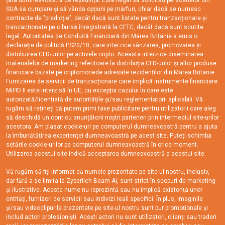
țara dumneavoastră de reședință. Este ilegal să solicitați persoanelor din
SUA să cumpere și să vândă opțiuni pe mărfuri, chiar dacă se numesc
contracte de "predicție", decât dacă sunt listate pentru tranzacționare și
tranzacționate pe o bursă înregistrată la CFTC, decât dacă sunt scutite
legal. Autoritatea de Conduită Financiară din Marea Britanie a emis o
declarație de politică PS20/10, care interzice vânzarea, promovarea și
distribuirea CFD-urilor pe activele cripto. Aceasta interzice diseminarea
materialelor de marketing referitoare la distribuția CFD-urilor și altor produse
financiare bazate pe criptomonede adresate rezidenților din Marea Britanie.
Furnizarea de servicii de tranzacționare care implică instrumente financiare
MiFID II este interzisă în UE, cu excepția cazului în care este
autorizată/licențiată de autoritățile și/sau reglementatorii aplicabili. Vă
rugăm să rețineți că putem primi taxe publicitare pentru utilizatorii care aleg
să deschidă un cont cu anunțătorii noștri parteneri prin intermediul site-urilor
acestora. Am plasat cookie-uri pe computerul dumneavoastră pentru a ajuta
la îmbunătățirea experienței dumneavoastră pe acest site. Puteți schimba
setările cookie-urilor pe computerul dumneavoastră în orice moment.
Utilizarea acestui site indică acceptarea dumneavoastră a acestui site.
Vă rugăm să fiți informat că numele prezentate pe site-ul nostru, inclusiv,
dar fără a se limita la Zyberlich Beam AI, sunt strict în scopuri de marketing
și ilustrative. Aceste nume nu reprezintă sau nu implică existența unor
entități, furnizori de servicii sau indivizi reali specifici. În plus, imaginile
și/sau videoclipurile prezentate pe site-ul nostru sunt pur promoționale și
includ actori profesioniști. Acești actori nu sunt utilizatori, clienți sau traderi