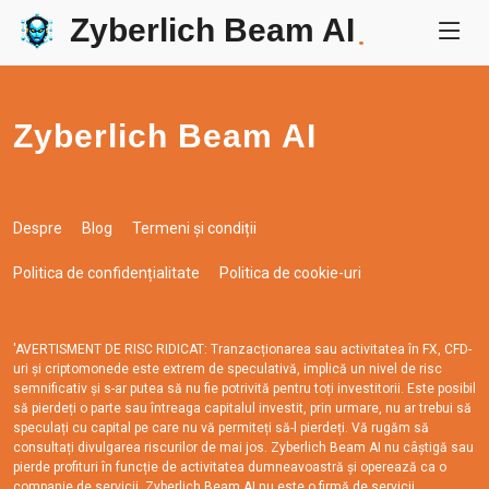
Zyberlich Beam AI
.
Zyberlich Beam AI
Despre
Blog
Termeni și condiții
Politica de confidențialitate
Politica de cookie-uri
'AVERTISMENT DE RISC RIDICAT: Tranzacționarea sau activitatea în FX, CFD-
uri și criptomonede este extrem de speculativă, implică un nivel de risc
semnificativ și s-ar putea să nu fie potrivită pentru toți investitorii. Este posibil
să pierdeți o parte sau întreaga capitalul investit, prin urmare, nu ar trebui să
speculați cu capital pe care nu vă permiteți să-l pierdeți. Vă rugăm să
consultați divulgarea riscurilor de mai jos. Zyberlich Beam AI nu câștigă sau
pierde profituri în funcție de activitatea dumneavoastră și operează ca o
companie de servicii. Zyberlich Beam AI nu este o firmă de servicii