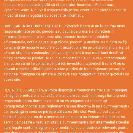
financiare și nu este eligibilă să ofere sfaturi financiare. Prin urmare,
Zyberlich Beam AI nu va fi responsabilă pentru eventualele pierderi apărute
în cadrul sau în legătură cu acest site informativ.
DIVULGAREA RISCURILOR SITE-ULUI: Zyberlich Beam AI nu își asumă nicio
responsabilitate pentru pierderi sau daune ca urmare a încrederii în
informațiile conținute pe acest site; aceasta include materialele
educaționale, cotele de preț și graficele, precum și analiza. Vă rugăm să fiți
conștienți de riscurile asociate cu tranzacționarea pe piețele financiare și să
căutați sfaturi profesionale; nu investiți niciodată mai mulți bani decât vă
puteți permite să pierdeți. Riscurile implicate în FX, CFD-uri și criptomonede
s-ar putea să nu fie potrivite pentru toți investitorii. Zyberlich Beam AI nu își
asumă responsabilitatea pentru orice pierderi de tranzacționare pe care le-
ați putea întâmpina ca urmare a utilizării sau interpretării datelor găzduite pe
acest site.
RESTRICȚII LEGALE: Fără a limita dispozițiile menționate mai sus, înțelegeți
că legile referitoare la activitățile financiare variază în întreaga lume și este
responsabilitatea dumneavoastră să vă asigurați că respectați
corespunzător orice lege, reglementare sau directivă în țara dumneavoastră
de reședință în ceea ce privește utilizarea Site-ului. Pentru a evita orice
îndoială, capacitatea de a accesa site-ul nostru nu înseamnă neapărat că
serviciile noastre și/sau activitățile dumneavoastră prin intermediul site-ului
sunt legale conform legilor, reglementărilor sau directivelor relevante pentru