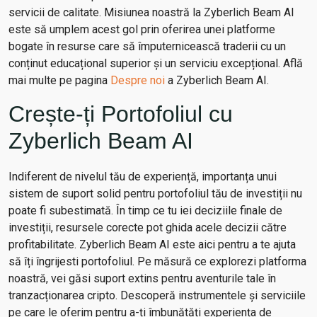
servicii de calitate. Misiunea noastră la Zyberlich Beam AI
este să umplem acest gol prin oferirea unei platforme
bogate în resurse care să împuternicească traderii cu un
conținut educațional superior și un serviciu excepțional. Află
mai multe pe pagina
Despre noi
a Zyberlich Beam AI.
Crește-ți Portofoliul cu
Zyberlich Beam AI
Indiferent de nivelul tău de experiență, importanța unui
sistem de suport solid pentru portofoliul tău de investiții nu
poate fi subestimată. În timp ce tu iei deciziile finale de
investiții, resursele corecte pot ghida acele decizii către
profitabilitate. Zyberlich Beam AI este aici pentru a te ajuta
să îți îngrijesti portofoliul. Pe măsură ce explorezi platforma
noastră, vei găsi suport extins pentru aventurile tale în
tranzacționarea cripto. Descoperă instrumentele și serviciile
pe care le oferim pentru a-ți îmbunătăți experiența de