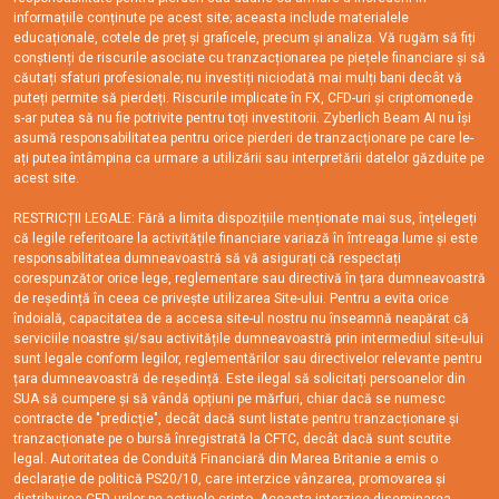
informațiile conținute pe acest site; aceasta include materialele
educaționale, cotele de preț și graficele, precum și analiza. Vă rugăm să fiți
conștienți de riscurile asociate cu tranzacționarea pe piețele financiare și să
căutați sfaturi profesionale; nu investiți niciodată mai mulți bani decât vă
puteți permite să pierdeți. Riscurile implicate în FX, CFD-uri și criptomonede
s-ar putea să nu fie potrivite pentru toți investitorii. Zyberlich Beam AI nu își
asumă responsabilitatea pentru orice pierderi de tranzacționare pe care le-
ați putea întâmpina ca urmare a utilizării sau interpretării datelor găzduite pe
acest site.
RESTRICȚII LEGALE: Fără a limita dispozițiile menționate mai sus, înțelegeți
că legile referitoare la activitățile financiare variază în întreaga lume și este
responsabilitatea dumneavoastră să vă asigurați că respectați
corespunzător orice lege, reglementare sau directivă în țara dumneavoastră
de reședință în ceea ce privește utilizarea Site-ului. Pentru a evita orice
îndoială, capacitatea de a accesa site-ul nostru nu înseamnă neapărat că
serviciile noastre și/sau activitățile dumneavoastră prin intermediul site-ului
sunt legale conform legilor, reglementărilor sau directivelor relevante pentru
țara dumneavoastră de reședință. Este ilegal să solicitați persoanelor din
SUA să cumpere și să vândă opțiuni pe mărfuri, chiar dacă se numesc
contracte de "predicție", decât dacă sunt listate pentru tranzacționare și
tranzacționate pe o bursă înregistrată la CFTC, decât dacă sunt scutite
legal. Autoritatea de Conduită Financiară din Marea Britanie a emis o
declarație de politică PS20/10, care interzice vânzarea, promovarea și