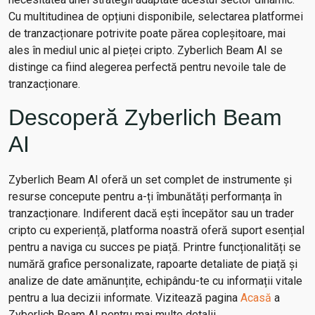
Cu multitudinea de opțiuni disponibile, selectarea platformei
de tranzacționare potrivite poate părea copleșitoare, mai
ales în mediul unic al pieței cripto. Zyberlich Beam AI se
distinge ca fiind alegerea perfectă pentru nevoile tale de
tranzacționare.
Descoperă Zyberlich Beam
AI
Zyberlich Beam AI oferă un set complet de instrumente și
resurse concepute pentru a-ți îmbunătăți performanța în
tranzacționare. Indiferent dacă ești începător sau un trader
cripto cu experiență, platforma noastră oferă suport esențial
pentru a naviga cu succes pe piață. Printre funcționalități se
numără grafice personalizate, rapoarte detaliate de piață și
analize de date amănunțite, echipându-te cu informații vitale
pentru a lua decizii informate. Vizitează pagina
Acasă
a
Zyberlich Beam AI pentru mai multe detalii.