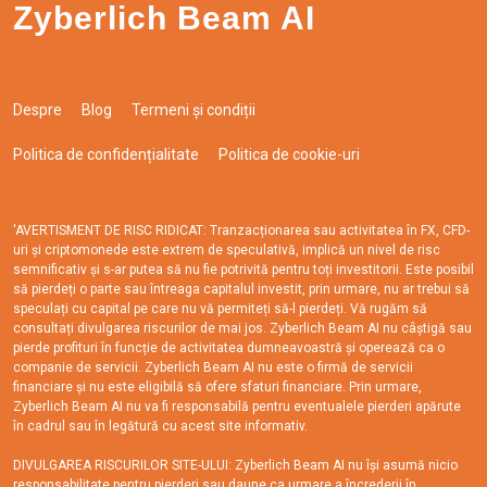
Zyberlich Beam AI
Despre
Blog
Termeni și condiții
Politica de confidențialitate
Politica de cookie-uri
'AVERTISMENT DE RISC RIDICAT: Tranzacționarea sau activitatea în FX, CFD-
uri și criptomonede este extrem de speculativă, implică un nivel de risc
semnificativ și s-ar putea să nu fie potrivită pentru toți investitorii. Este posibil
să pierdeți o parte sau întreaga capitalul investit, prin urmare, nu ar trebui să
speculați cu capital pe care nu vă permiteți să-l pierdeți. Vă rugăm să
consultați divulgarea riscurilor de mai jos. Zyberlich Beam AI nu câștigă sau
pierde profituri în funcție de activitatea dumneavoastră și operează ca o
companie de servicii. Zyberlich Beam AI nu este o firmă de servicii
financiare și nu este eligibilă să ofere sfaturi financiare. Prin urmare,
Zyberlich Beam AI nu va fi responsabilă pentru eventualele pierderi apărute
în cadrul sau în legătură cu acest site informativ.
DIVULGAREA RISCURILOR SITE-ULUI: Zyberlich Beam AI nu își asumă nicio
responsabilitate pentru pierderi sau daune ca urmare a încrederii în