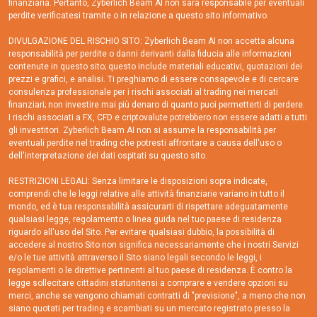
finanziaria. Pertanto, Zyberlich Beam AI non sarà responsabile per eventuali
perdite verificatesi tramite o in relazione a questo sito informativo.
DIVULGAZIONE DEL RISCHIO SITO: Zyberlich Beam AI non accetta alcuna
responsabilità per perdite o danni derivanti dalla fiducia alle informazioni
contenute in questo sito; questo include materiali educativi, quotazioni dei
prezzi e grafici, e analisi. Ti preghiamo di essere consapevole e di cercare
consulenza professionale per i rischi associati al trading nei mercati
finanziari; non investire mai più denaro di quanto puoi permetterti di perdere.
I rischi associati a FX, CFD e criptovalute potrebbero non essere adatti a tutti
gli investitori. Zyberlich Beam AI non si assume la responsabilità per
eventuali perdite nel trading che potresti affrontare a causa dell'uso o
dell'interpretazione dei dati ospitati su questo sito.
RESTRIZIONI LEGALI: Senza limitare le disposizioni sopra indicate,
comprendi che le leggi relative alle attività finanziarie variano in tutto il
mondo, ed è tua responsabilità assicurarti di rispettare adeguatamente
qualsiasi legge, regolamento o linea guida nel tuo paese di residenza
riguardo all'uso del Sito. Per evitare qualsiasi dubbio, la possibilità di
accedere al nostro Sito non significa necessariamente che i nostri Servizi
e/o le tue attività attraverso il Sito siano legali secondo le leggi, i
regolamenti o le direttive pertinenti al tuo paese di residenza. È contro la
legge sollecitare cittadini statunitensi a comprare e vendere opzioni su
merci, anche se vengono chiamati contratti di "previsione", a meno che non
siano quotati per trading e scambiati su un mercato registrato presso la