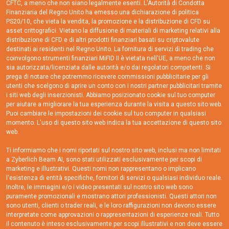
CFTC, a meno che non siano legalmente esenti. L'Autorità di Condotta
Finanziaria del Regno Unito ha emesso una dichiarazione di politica
PS20/10, che vieta la vendita, la promozione e la distribuzione di CFD su
asset crittografici. Vietano la diffusione di materiali di marketing relativi alla
distribuzione di CFD e di altri prodotti finanziari basati su criptovalute
destinati ai residenti nel Regno Unito. La fornitura di servizi di trading che
coinvolgono strumenti finanziari MiFID II è vietata nell'UE, a meno che non
sia autorizzata/licenziata dalle autorità e/o dai regolatori competenti. Si
prega di notare che potremmo ricevere commissioni pubblicitarie per gli
utenti che scelgono di aprire un conto con i nostri partner pubblicitari tramite
i siti web degli inserzionisti. Abbiamo posizionato cookie sul tuo computer
per aiutare a migliorare la tua esperienza durante la visita a questo sito web.
Puoi cambiare le impostazioni dei cookie sul tuo computer in qualsiasi
momento. L'uso di questo sito web indica la tua accettazione di questo sito
web.
Ti informiamo che i nomi riportati sul nostro sito web, inclusi ma non limitati
a Zyberlich Beam AI, sono stati utilizzati esclusivamente per scopi di
marketing e illustrativi. Questi nomi non rappresentano o implicano
l'esistenza di entità specifiche, fornitori di servizi o qualsiasi individuo reale.
Inoltre, le immagini e/o i video presentati sul nostro sito web sono
puramente promozionali e mostrano attori professionisti. Questi attori non
sono utenti, clienti o trader reali, e le loro raffigurazioni non devono essere
interpretate come approvazioni o rappresentazioni di esperienze reali. Tutto
il contenuto è inteso esclusivamente per scopi illustrativi e non deve essere