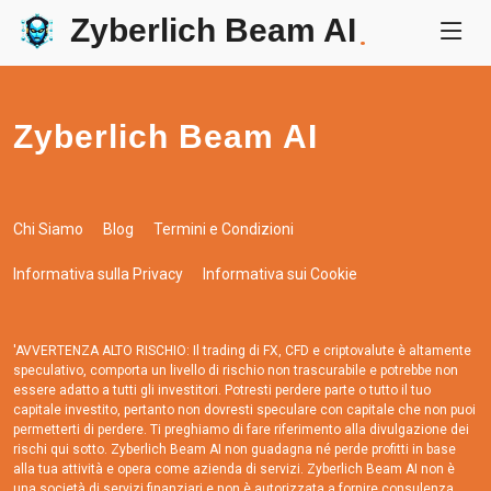
Zyberlich Beam AI
.
Zyberlich Beam AI
Chi Siamo
Blog
Termini e Condizioni
Informativa sulla Privacy
Informativa sui Cookie
'AVVERTENZA ALTO RISCHIO: Il trading di FX, CFD e criptovalute è altamente
speculativo, comporta un livello di rischio non trascurabile e potrebbe non
essere adatto a tutti gli investitori. Potresti perdere parte o tutto il tuo
capitale investito, pertanto non dovresti speculare con capitale che non puoi
permetterti di perdere. Ti preghiamo di fare riferimento alla divulgazione dei
rischi qui sotto. Zyberlich Beam AI non guadagna né perde profitti in base
alla tua attività e opera come azienda di servizi. Zyberlich Beam AI non è
una società di servizi finanziari e non è autorizzata a fornire consulenza