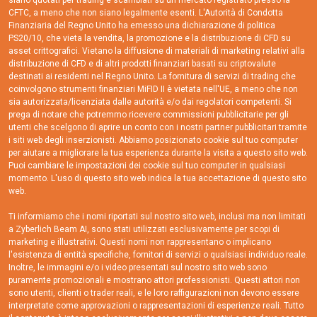
siano quotati per trading e scambiati su un mercato registrato presso la
CFTC, a meno che non siano legalmente esenti. L'Autorità di Condotta
Finanziaria del Regno Unito ha emesso una dichiarazione di politica
PS20/10, che vieta la vendita, la promozione e la distribuzione di CFD su
asset crittografici. Vietano la diffusione di materiali di marketing relativi alla
distribuzione di CFD e di altri prodotti finanziari basati su criptovalute
destinati ai residenti nel Regno Unito. La fornitura di servizi di trading che
coinvolgono strumenti finanziari MiFID II è vietata nell'UE, a meno che non
sia autorizzata/licenziata dalle autorità e/o dai regolatori competenti. Si
prega di notare che potremmo ricevere commissioni pubblicitarie per gli
utenti che scelgono di aprire un conto con i nostri partner pubblicitari tramite
i siti web degli inserzionisti. Abbiamo posizionato cookie sul tuo computer
per aiutare a migliorare la tua esperienza durante la visita a questo sito web.
Puoi cambiare le impostazioni dei cookie sul tuo computer in qualsiasi
momento. L'uso di questo sito web indica la tua accettazione di questo sito
web.
Ti informiamo che i nomi riportati sul nostro sito web, inclusi ma non limitati
a Zyberlich Beam AI, sono stati utilizzati esclusivamente per scopi di
marketing e illustrativi. Questi nomi non rappresentano o implicano
l'esistenza di entità specifiche, fornitori di servizi o qualsiasi individuo reale.
Inoltre, le immagini e/o i video presentati sul nostro sito web sono
puramente promozionali e mostrano attori professionisti. Questi attori non
sono utenti, clienti o trader reali, e le loro raffigurazioni non devono essere
interpretate come approvazioni o rappresentazioni di esperienze reali. Tutto