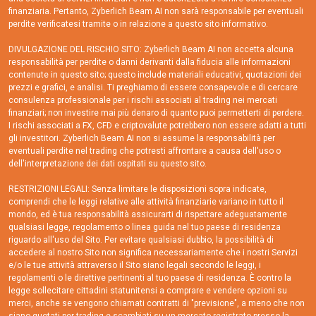
finanziaria. Pertanto, Zyberlich Beam AI non sarà responsabile per eventuali
perdite verificatesi tramite o in relazione a questo sito informativo.
DIVULGAZIONE DEL RISCHIO SITO: Zyberlich Beam AI non accetta alcuna
responsabilità per perdite o danni derivanti dalla fiducia alle informazioni
contenute in questo sito; questo include materiali educativi, quotazioni dei
prezzi e grafici, e analisi. Ti preghiamo di essere consapevole e di cercare
consulenza professionale per i rischi associati al trading nei mercati
finanziari; non investire mai più denaro di quanto puoi permetterti di perdere.
I rischi associati a FX, CFD e criptovalute potrebbero non essere adatti a tutti
gli investitori. Zyberlich Beam AI non si assume la responsabilità per
eventuali perdite nel trading che potresti affrontare a causa dell'uso o
dell'interpretazione dei dati ospitati su questo sito.
RESTRIZIONI LEGALI: Senza limitare le disposizioni sopra indicate,
comprendi che le leggi relative alle attività finanziarie variano in tutto il
mondo, ed è tua responsabilità assicurarti di rispettare adeguatamente
qualsiasi legge, regolamento o linea guida nel tuo paese di residenza
riguardo all'uso del Sito. Per evitare qualsiasi dubbio, la possibilità di
accedere al nostro Sito non significa necessariamente che i nostri Servizi
e/o le tue attività attraverso il Sito siano legali secondo le leggi, i
regolamenti o le direttive pertinenti al tuo paese di residenza. È contro la
legge sollecitare cittadini statunitensi a comprare e vendere opzioni su
merci, anche se vengono chiamati contratti di "previsione", a meno che non