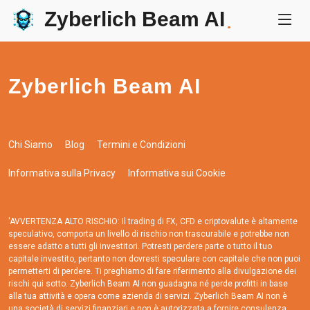
Zyberlich Beam AI
.
Zyberlich Beam AI
Chi Siamo
Blog
Termini e Condizioni
Informativa sulla Privacy
Informativa sui Cookie
'AVVERTENZA ALTO RISCHIO: Il trading di FX, CFD e criptovalute è altamente
speculativo, comporta un livello di rischio non trascurabile e potrebbe non
essere adatto a tutti gli investitori. Potresti perdere parte o tutto il tuo
capitale investito, pertanto non dovresti speculare con capitale che non puoi
permetterti di perdere. Ti preghiamo di fare riferimento alla divulgazione dei
rischi qui sotto. Zyberlich Beam AI non guadagna né perde profitti in base
alla tua attività e opera come azienda di servizi. Zyberlich Beam AI non è
una società di servizi finanziari e non è autorizzata a fornire consulenza