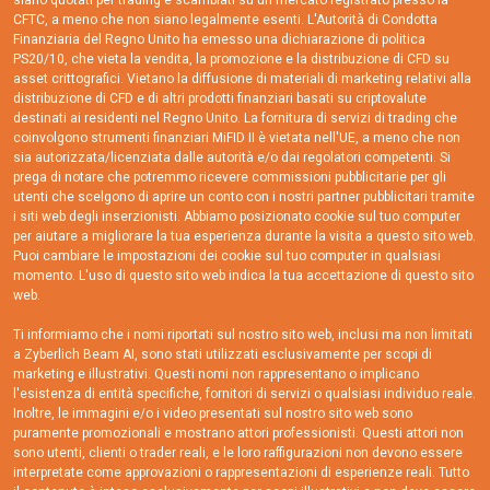
siano quotati per trading e scambiati su un mercato registrato presso la
CFTC, a meno che non siano legalmente esenti. L'Autorità di Condotta
Finanziaria del Regno Unito ha emesso una dichiarazione di politica
PS20/10, che vieta la vendita, la promozione e la distribuzione di CFD su
asset crittografici. Vietano la diffusione di materiali di marketing relativi alla
distribuzione di CFD e di altri prodotti finanziari basati su criptovalute
destinati ai residenti nel Regno Unito. La fornitura di servizi di trading che
coinvolgono strumenti finanziari MiFID II è vietata nell'UE, a meno che non
sia autorizzata/licenziata dalle autorità e/o dai regolatori competenti. Si
prega di notare che potremmo ricevere commissioni pubblicitarie per gli
utenti che scelgono di aprire un conto con i nostri partner pubblicitari tramite
i siti web degli inserzionisti. Abbiamo posizionato cookie sul tuo computer
per aiutare a migliorare la tua esperienza durante la visita a questo sito web.
Puoi cambiare le impostazioni dei cookie sul tuo computer in qualsiasi
momento. L'uso di questo sito web indica la tua accettazione di questo sito
web.
Ti informiamo che i nomi riportati sul nostro sito web, inclusi ma non limitati
a Zyberlich Beam AI, sono stati utilizzati esclusivamente per scopi di
marketing e illustrativi. Questi nomi non rappresentano o implicano
l'esistenza di entità specifiche, fornitori di servizi o qualsiasi individuo reale.
Inoltre, le immagini e/o i video presentati sul nostro sito web sono
puramente promozionali e mostrano attori professionisti. Questi attori non
sono utenti, clienti o trader reali, e le loro raffigurazioni non devono essere
interpretate come approvazioni o rappresentazioni di esperienze reali. Tutto