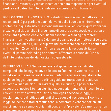
finanziaria. Pertanto, Zyberlich Beam AI non sarà responsabile per eventuali
perdite verificatesi tramite o in relazione a questo sito informativo.
DIVULGAZIONE DEL RISCHIO SITO: Zyberlich Beam AI non accetta alcuna
responsabilità per perdite o danni derivanti dalla fiducia alle informazioni
contenute in questo sito; questo include materiali educativi, quotazioni dei
prezzi e grafici, e analisi. Ti preghiamo di essere consapevole e di cercare
consulenza professionale per i rischi associati al trading nei mercati
finanziari; non investire mai più denaro di quanto puoi permetterti di perdere.
I rischi associati a FX, CFD e criptovalute potrebbero non essere adatti a tutti
gli investitori. Zyberlich Beam AI non si assume la responsabilità per
eventuali perdite nel trading che potresti affrontare a causa dell'uso o
dell'interpretazione dei dati ospitati su questo sito.
RESTRIZIONI LEGALI: Senza limitare le disposizioni sopra indicate,
comprendi che le leggi relative alle attività finanziarie variano in tutto il
mondo, ed è tua responsabilità assicurarti di rispettare adeguatamente
qualsiasi legge, regolamento o linea guida nel tuo paese di residenza
riguardo all'uso del Sito. Per evitare qualsiasi dubbio, la possibilità di
accedere al nostro Sito non significa necessariamente che i nostri Servizi
e/o le tue attività attraverso il Sito siano legali secondo le leggi, i
regolamenti o le direttive pertinenti al tuo paese di residenza. È contro la
legge sollecitare cittadini statunitensi a comprare e vendere opzioni su
merci, anche se vengono chiamati contratti di "previsione", a meno che non