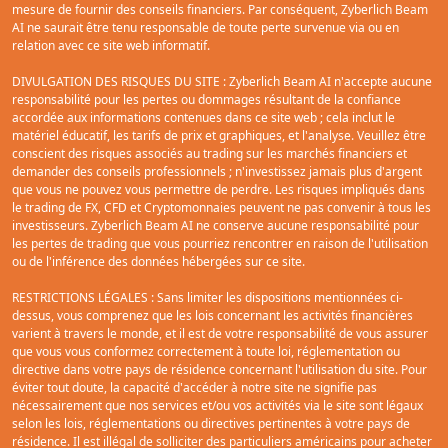
Zyberlich Beam AI n'est pas une entreprise de services financiers et n'est
pas en mesure de fournir des conseils financiers. Par conséquent, Zyberlich
Beam AI ne saurait être tenu responsable de toute perte survenue via ou en
relation avec ce site web informatif.
DIVULGATION DES RISQUES DU SITE : Zyberlich Beam AI n'accepte aucune
responsabilité pour les pertes ou dommages résultant de la confiance
accordée aux informations contenues dans ce site web ; cela inclut le
matériel éducatif, les tarifs de prix et graphiques, et l'analyse. Veuillez être
conscient des risques associés au trading sur les marchés financiers et
demander des conseils professionnels ; n'investissez jamais plus d'argent
que vous ne pouvez vous permettre de perdre. Les risques impliqués dans
le trading de FX, CFD et Cryptomonnaies peuvent ne pas convenir à tous les
investisseurs. Zyberlich Beam AI ne conserve aucune responsabilité pour
les pertes de trading que vous pourriez rencontrer en raison de l'utilisation
ou de l'inférence des données hébergées sur ce site.
RESTRICTIONS LÉGALES : Sans limiter les dispositions mentionnées ci-
dessus, vous comprenez que les lois concernant les activités financières
varient à travers le monde, et il est de votre responsabilité de vous assurer
que vous vous conformez correctement à toute loi, réglementation ou
directive dans votre pays de résidence concernant l'utilisation du site. Pour
éviter tout doute, la capacité d'accéder à notre site ne signifie pas
nécessairement que nos services et/ou vos activités via le site sont légaux
selon les lois, réglementations ou directives pertinentes à votre pays de