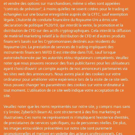
résidence. Il est illégal de solliciter des particuliers américains pour acheter
et vendre des options sur marchandises, même si elles sont appelées
"contrats de prévision", à moins qu'elles ne soient cotées pour le trading et
échangées sur une bourse enregistrée auprès de la CFTC, sauf exemption
légale. L'Autorité de conduite financière du Royaume-Uni a émis une
déclaration de politique PS20/10, qui interdit la vente, la promotion et la
distribution de CFD sur des actifs cryptographiques. Cela interdit la diffusion
de matériel marketing relatif à la distribution de CFD et d'autres produits
financiers basés sur les Cryptomonnaies destinés aux résidents du
Royaume-Uni. La prestation de services de trading impliquant des
instruments financiers MiFID II est interdite dans l'UE, sauf lorsque
autorisée/licencée par les autorités et/ou régulateurs compétents. Veuillez
noter que nous pouvons recevoir des frais publicitaires pour les utilisateurs
ayant choisi d'ouvrir un compte auprès de nos annonceurs partenaires via
les sites web des annonceurs. Nous avons placé des cookies sur votre
ordinateur pour améliorer votre expérience lors de la visite de ce site web.
Vous pouvez changer les paramètres des cookies sur votre ordinateur à
tout moment. L'utilisation de ce site web indique votre acceptation de ce
site.
Veuillez noter que les noms représentés sur notre site, y compris mais
sans s'y limiter, Zyberlich Beam AI, sont strictement à des fins marketing et
illustratives. Ces noms ne représentent ni n'impliquent l'existence d'entités,
de prestataires de services spécifiques, ou de personnes réelles. De plus,