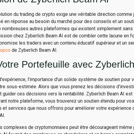
ution du trading de crypto exige une véritable direction comme 
éé en réponse au besoin du marché pour des conseils et un sout
de nombreuses autres plateformes qui existent simplement sans 
mission chez Zyberlich Beam AI est de combler cette lacune en f
onomise les traders avec un contenu éducatif supérieur et un se
ropos
de Zyberlich Beam AI.
otre Portefeuille avec Zyberlic
d'expérience, l'importance d'un solide système de soutien pour v
tre sous-estimée. Alors que vous prenez les décisions d'investi
uider ces décisions vers la rentabilité. Zyberlich Beam AI est l
orant notre plateforme, vous trouverez un soutien étendu pour vo
s et services que nous offrons pour améliorer votre expérience d
AI.
 complexes de cryptomonnaies peut être décourageant même p