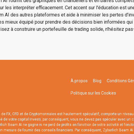
 AI fournit des graphiques en chandeliers et en barres complet
r les interpréter efficacement. Cet accent sur l'éducation est une
am AI des autres plateformes et aide à minimiser les pertes d'i
es mieux équipé pour prendre des décisions bien informées qui
 visez à construire un portefeuille de trading solide, n'hésitez 
À propos
Blog
Conditions Gé
Politique sur les Cookies
de FX, CFD et de Cryptomonnaies est hautement spéculatif, comporte un niveau d
ité de votre capital investi, par conséquent, vous ne devez pas spéculer avec un
rlich Beam AI ne gagne ni ne perd de profits en fonction de votre activité et fonc
 en mesure de fournir des conseils financiers. Par conséquent, Zyberlich Beam AI