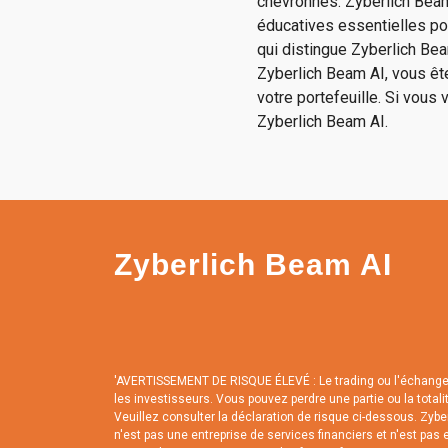
chevronnés. Zyberlich Beam
éducatives essentielles pou
qui distingue Zyberlich Be
Zyberlich Beam AI, vous êt
votre portefeuille. Si vous
Zyberlich Beam AI.
Zyberlich Beam AI
'AVERTISSEMENT DE RISQUE ÉLEVÉ : Le trading ou l'échange 
les investisseurs. Vous pouvez perdre une partie ou la total
Veuillez consulter la déclaration de risque ci-dessous. Zybe
n'est pas une entreprise de services financiers et n'est pas