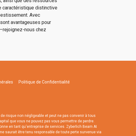
s, ainsi que des ressources
 caractéristique distinctive
nvestissement. Avec
 sont avantageuses pour
pas—rejoignez-nous chez
nérales
Politique de Confidentialité
e risque non négligeable et peut ne pas convenir à tous
 capital que vous ne pouvez pas vous permettre de perdre.
tionne en tant qu'entreprise de services. Zyberlich Beam AI
 ne saurait être tenu responsable de toute perte survenue via