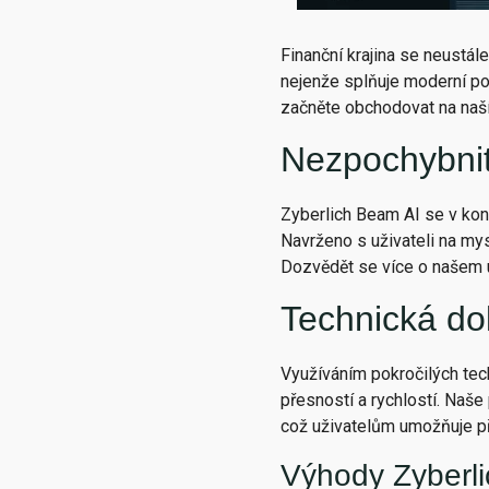
Finanční krajina se neustál
nejenže splňuje moderní po
začněte obchodovat na naš
Nezpochybnit
Zyberlich Beam AI se v konk
Navrženo s uživateli na mys
Dozvědět se více o našem 
Technická do
Využíváním pokročilých tech
přesností a rychlostí. Naše
což uživatelům umožňuje p
Výhody Zyberl