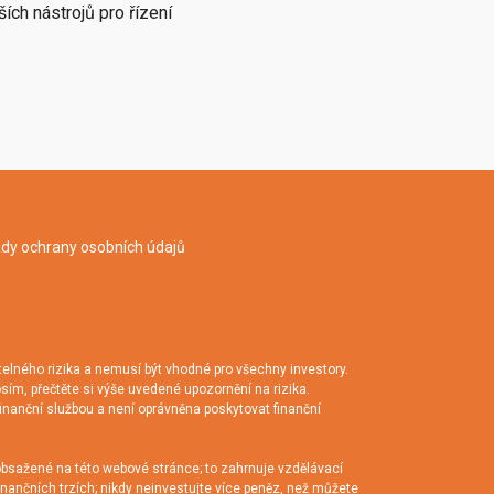
ích nástrojů pro řízení
dy ochrany osobních údajů
ného rizika a nemusí být vhodné pro všechny investory.
osím, přečtěte si výše uvedené upozornění na rizika.
finanční službou a není oprávněna poskytovat finanční
sažené na této webové stránce; to zahrnuje vzdělávací
inančních trzích; nikdy neinvestujte více peněz, než můžete