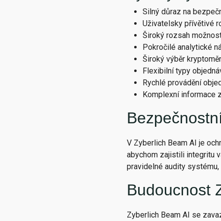
Silný důraz na bezpečn
Uživatelsky přívětivé 
Široký rozsah možnost
Pokročilé analytické ná
Široký výběr kryptoměn
Flexibilní typy objedn
Rychlé provádění obje
Komplexní informace z
Bezpečnostní
V Zyberlich Beam AI je ochra
abychom zajistili integritu
pravidelné audity systému,
Budoucnost Z
Zyberlich Beam AI se zavaz