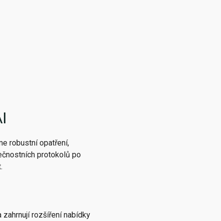
I
me robustní opatření,
pečnostních protokolů po
.
zahrnují rozšíření nabídky