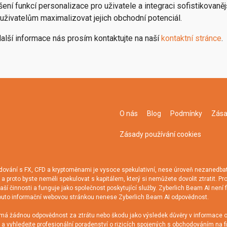
ení funkcí personalizace pro uživatele a integraci sofistikovanějš
uživatelům maximalizovat jejich obchodní potenciál.
alší informace nás prosím kontaktujte na naší
kontaktní stránce
.
O nás
Blog
Podmínky
Zása
Zásady používání cookies
ní s FX, CFD a kryptoměnami je vysoce spekulativní, nese úroveň nezanedbatel
a proto byste neměli spekulovat s kapitálem, který si nemůžete dovolit ztratit. Pr
ší činnosti a funguje jako společnost poskytující služby. Zyberlich Beam AI není 
 s touto informační webovou stránkou nenese Zyberlich Beam AI odpovědnost.
á žádnou odpovědnost za ztrátu nebo škodu jako výsledek důvěry v informace ob
 a vyhledejte profesionální poradenství o rizicích spojených s obchodováním na f