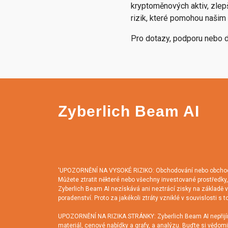
kryptoměnových aktiv, zlepš
rizik, které pomohou našim 
Pro dotazy, podporu nebo d
Zyberlich Beam AI
'UPOZORNĚNÍ NA VYSOKÉ RIZIKO: Obchodování nebo obchodová
Můžete ztratit některé nebo všechny investované prostředky, 
Zyberlich Beam AI nezískává ani neztrácí zisky na základě va
poradenství. Proto za jakékoli ztráty vzniklé v souvislosti
UPOZORNĚNÍ NA RIZIKA STRÁNKY: Zyberlich Beam AI nepřijím
materiál, cenové nabídky a grafy, a analýzu. Buďte si vědomi