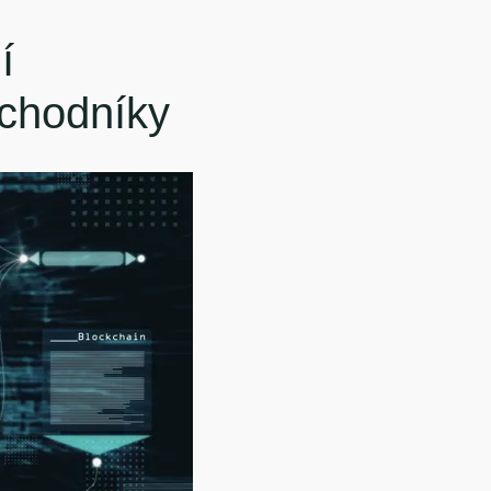
í
bchodníky