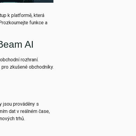
up k platformě, která
 Prozkoumejte funkce a
 Beam AI
 obchodní rozhraní.
ak pro zkušené obchodníky.
ty jsou prováděny s
áním dat v reálném čase,
ových trhů.