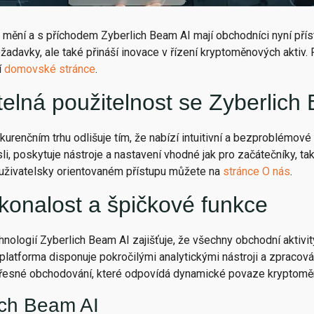
e mění a s příchodem Zyberlich Beam AI mají obchodníci nyní příst
žadavky, ale také přináší inovace v řízení kryptoměnových aktiv.
í
domovské stránce
.
elná použitelnost se Zyberlich
urenčním trhu odlišuje tím, že nabízí intuitivní a bezproblémové
li, poskytuje nástroje a nastavení vhodné jak pro začátečníky, t
uživatelsky orientovaném přístupu můžete na
stránce O nás
.
konalost a špičkové funkce
nologií Zyberlich Beam AI zajišťuje, že všechny obchodní aktivi
 platforma disponuje pokročilými analytickými nástroji a zpracov
řesné obchodování, které odpovídá dynamické povaze kryptoměn
ich Beam AI