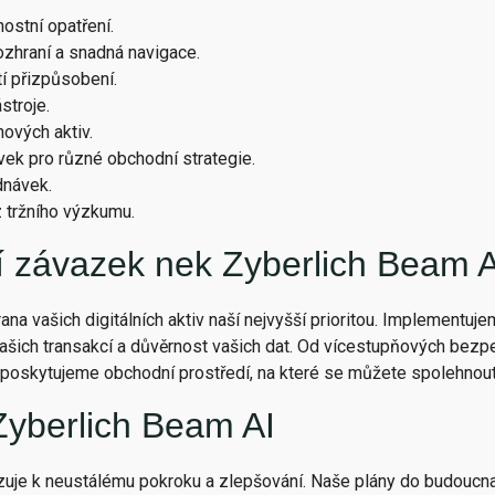
ostní opatření.
rozhraní a snadná navigace.
í přizpůsobení.
stroje.
ových aktiv.
ávek pro různé obchodní strategie.
dnávek.
 tržního výzkumu.
 závazek nek Zyberlich Beam A
na vašich digitálních aktiv naší nejvyšší prioritou. Implementuje
 vašich transakcí a důvěrnost vašich dat. Od vícestupňových bez
 poskytujeme obchodní prostředí, na které se můžete spolehnout
yberlich Beam AI
uje k neustálému pokroku a zlepšování. Naše plány do budoucna 