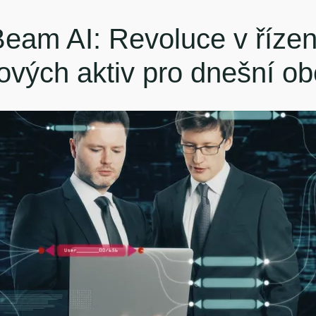
Beam AI: Revoluce v řízen
vých aktiv pro dnešní o