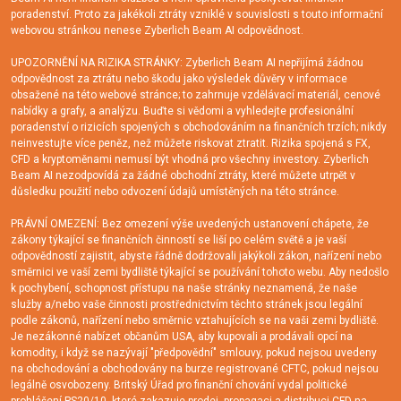
poradenství. Proto za jakékoli ztráty vzniklé v souvislosti s touto informační
webovou stránkou nenese Zyberlich Beam AI odpovědnost.
UPOZORNĚNÍ NA RIZIKA STRÁNKY: Zyberlich Beam AI nepřijímá žádnou
odpovědnost za ztrátu nebo škodu jako výsledek důvěry v informace
obsažené na této webové stránce; to zahrnuje vzdělávací materiál, cenové
nabídky a grafy, a analýzu. Buďte si vědomi a vyhledejte profesionální
poradenství o rizicích spojených s obchodováním na finančních trzích; nikdy
neinvestujte více peněz, než můžete riskovat ztratit. Rizika spojená s FX,
CFD a kryptoměnami nemusí být vhodná pro všechny investory. Zyberlich
Beam AI nezodpovídá za žádné obchodní ztráty, které můžete utrpět v
důsledku použití nebo odvození údajů umístěných na této stránce.
PRÁVNÍ OMEZENÍ: Bez omezení výše uvedených ustanovení chápete, že
zákony týkající se finančních činností se liší po celém světě a je vaší
odpovědností zajistit, abyste řádně dodržovali jakýkoli zákon, nařízení nebo
směrnici ve vaší zemi bydliště týkající se používání tohoto webu. Aby nedošlo
k pochybení, schopnost přístupu na naše stránky neznamená, že naše
služby a/nebo vaše činnosti prostřednictvím těchto stránek jsou legální
podle zákonů, nařízení nebo směrnic vztahujících se na vaši zemi bydliště.
Je nezákonné nabízet občanům USA, aby kupovali a prodávali opcí na
komodity, i když se nazývají "předpovědní" smlouvy, pokud nejsou uvedeny
na obchodování a obchodovány na burze registrované CFTC, pokud nejsou
legálně osvobozeny. Britský Úřad pro finanční chování vydal politické