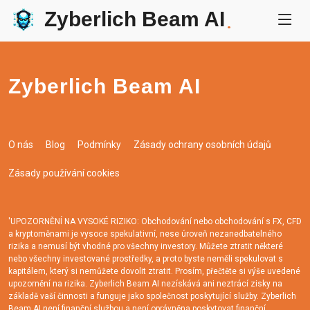
Zyberlich Beam AI
.
Zyberlich Beam AI
O nás
Blog
Podmínky
Zásady ochrany osobních údajů
Zásady používání cookies
'UPOZORNĚNÍ NA VYSOKÉ RIZIKO: Obchodování nebo obchodování s FX, CFD
a kryptoměnami je vysoce spekulativní, nese úroveň nezanedbatelného
rizika a nemusí být vhodné pro všechny investory. Můžete ztratit některé
nebo všechny investované prostředky, a proto byste neměli spekulovat s
kapitálem, který si nemůžete dovolit ztratit. Prosím, přečtěte si výše uvedené
upozornění na rizika. Zyberlich Beam AI nezískává ani neztrácí zisky na
základě vaší činnosti a funguje jako společnost poskytující služby. Zyberlich
Beam AI není finanční službou a není oprávněna poskytovat finanční