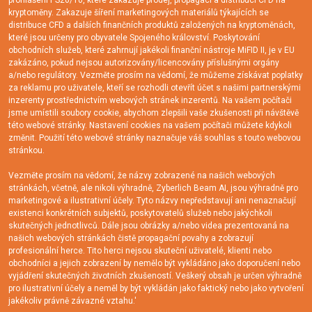
prohlášení PS20/10, které zakazuje prodej, propagaci a distribuci CFD na
kryptoměny. Zakazuje šíření marketingových materiálů týkajících se
distribuce CFD a dalších finančních produktů založených na kryptoměnách,
které jsou určeny pro obyvatele Spojeného království. Poskytování
obchodních služeb, které zahrnují jakékoli finanční nástroje MiFID II, je v EU
zakázáno, pokud nejsou autorizovány/licencovány příslušnými orgány
a/nebo regulátory. Vezměte prosím na vědomí, že můžeme získávat poplatky
za reklamu pro uživatele, kteří se rozhodli otevřít účet s našimi partnerskými
inzerenty prostřednictvím webových stránek inzerentů. Na vašem počítači
jsme umístili soubory cookie, abychom zlepšili vaše zkušenosti při návštěvě
této webové stránky. Nastavení cookies na vašem počítači můžete kdykoli
změnit. Použití této webové stránky naznačuje váš souhlas s touto webovou
stránkou.
Vezměte prosím na vědomí, že názvy zobrazené na našich webových
stránkách, včetně, ale nikoli výhradně, Zyberlich Beam AI, jsou výhradně pro
marketingové a ilustrativní účely. Tyto názvy nepředstavují ani nenaznačují
existenci konkrétních subjektů, poskytovatelů služeb nebo jakýchkoli
skutečných jednotlivců. Dále jsou obrázky a/nebo videa prezentovaná na
našich webových stránkách čistě propagační povahy a zobrazují
profesionální herce. Tito herci nejsou skuteční uživatelé, klienti nebo
obchodníci a jejich zobrazení by nemělo být vykládáno jako doporučení nebo
vyjádření skutečných životních zkušeností. Veškerý obsah je určen výhradně
pro ilustrativní účely a neměl by být vykládán jako faktický nebo jako vytvoření
jakékoliv právně závazné vztahu.'