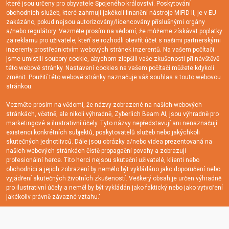
které jsou určeny pro obyvatele Spojeného království. Poskytování
obchodních služeb, které zahrnují jakékoli finanční nástroje MiFID II, je v EU
zakázáno, pokud nejsou autorizovány/licencovány příslušnými orgány
a/nebo regulátory. Vezměte prosím na vědomí, že můžeme získávat poplatky
za reklamu pro uživatele, kteří se rozhodli otevřít účet s našimi partnerskými
inzerenty prostřednictvím webových stránek inzerentů. Na vašem počítači
jsme umístili soubory cookie, abychom zlepšili vaše zkušenosti při návštěvě
této webové stránky. Nastavení cookies na vašem počítači můžete kdykoli
změnit. Použití této webové stránky naznačuje váš souhlas s touto webovou
stránkou.
Vezměte prosím na vědomí, že názvy zobrazené na našich webových
stránkách, včetně, ale nikoli výhradně, Zyberlich Beam AI, jsou výhradně pro
marketingové a ilustrativní účely. Tyto názvy nepředstavují ani nenaznačují
existenci konkrétních subjektů, poskytovatelů služeb nebo jakýchkoli
skutečných jednotlivců. Dále jsou obrázky a/nebo videa prezentovaná na
našich webových stránkách čistě propagační povahy a zobrazují
profesionální herce. Tito herci nejsou skuteční uživatelé, klienti nebo
obchodníci a jejich zobrazení by nemělo být vykládáno jako doporučení nebo
vyjádření skutečných životních zkušeností. Veškerý obsah je určen výhradně
pro ilustrativní účely a neměl by být vykládán jako faktický nebo jako vytvoření
jakékoliv právně závazné vztahu.'