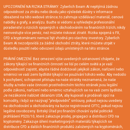
UPOZORNĚNÍ NA RIZIKA STRÁNKY: Zyberlich Beam AI nepřijímá žádnou
odpovědnost za ztrátu nebo škodu jako výsledek důvěry v informace
obsažené na této webové stránce; to zahrnuje vzdělávací materiál, cenové
nabídky a grafy, a analýzu. Buďte si vědomi a vyhledejte profesionální
poradenství o rizicích spojených s obchodováním na finančních trzích; nikdy
neinvestujte více peněz, než můžete riskovat ztratit. Rizika spojená s FX,
CFD a kryptoměnami nemusí být vhodná pro všechny investory. Zyberlich
Beam AI nezodpovídá za žádné obchodní ztráty, které můžete utrpět v
důsledku použití nebo odvození údajů umístěných na této stránce.
PRÁVNÍ OMEZENÍ: Bez omezení výše uvedených ustanovení chápete, že
zákony týkající se finančních činností se liší po celém světě a je vaší
odpovědností zajistit, abyste řádně dodržovali jakýkoli zákon, nařízení nebo
směrnici ve vaší zemi bydliště týkající se používání tohoto webu. Aby nedošlo
k pochybení, schopnost přístupu na naše stránky neznamená, že naše
služby a/nebo vaše činnosti prostřednictvím těchto stránek jsou legální
podle zákonů, nařízení nebo směrnic vztahujících se na vaši zemi bydliště.
Je nezákonné nabízet občanům USA, aby kupovali a prodávali opcí na
komodity, i když se nazývají "předpovědní" smlouvy, pokud nejsou uvedeny
na obchodování a obchodovány na burze registrované CFTC, pokud nejsou
legálně osvobozeny. Britský Úřad pro finanční chování vydal politické
prohlášení PS20/10, které zakazuje prodej, propagaci a distribuci CFD na
kryptoměny. Zakazuje šíření marketingových materiálů týkajících se
distribuce CFD a dalších finančních produktů založených na kryptoměnách,