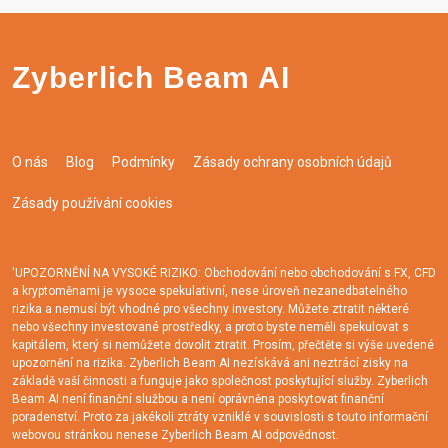
Zyberlich Beam AI
O nás
Blog
Podmínky
Zásady ochrany osobních údajů
Zásady používání cookies
'UPOZORNĚNÍ NA VYSOKÉ RIZIKO: Obchodování nebo obchodování s FX, CFD
a kryptoměnami je vysoce spekulativní, nese úroveň nezanedbatelného
rizika a nemusí být vhodné pro všechny investory. Můžete ztratit některé
nebo všechny investované prostředky, a proto byste neměli spekulovat s
kapitálem, který si nemůžete dovolit ztratit. Prosím, přečtěte si výše uvedené
upozornění na rizika. Zyberlich Beam AI nezískává ani neztrácí zisky na
základě vaší činnosti a funguje jako společnost poskytující služby. Zyberlich
Beam AI není finanční službou a není oprávněna poskytovat finanční
poradenství. Proto za jakékoli ztráty vzniklé v souvislosti s touto informační
webovou stránkou nenese Zyberlich Beam AI odpovědnost.