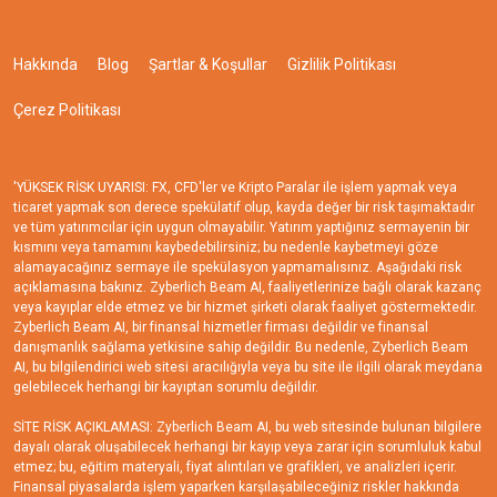
Hakkında
Blog
Şartlar & Koşullar
Gizlilik Politikası
Çerez Politikası
'YÜKSEK RİSK UYARISI: FX, CFD'ler ve Kripto Paralar ile işlem yapmak veya
ticaret yapmak son derece spekülatif olup, kayda değer bir risk taşımaktadır
ve tüm yatırımcılar için uygun olmayabilir. Yatırım yaptığınız sermayenin bir
kısmını veya tamamını kaybedebilirsiniz; bu nedenle kaybetmeyi göze
alamayacağınız sermaye ile spekülasyon yapmamalısınız. Aşağıdaki risk
açıklamasına bakınız. Zyberlich Beam AI, faaliyetlerinize bağlı olarak kazanç
veya kayıplar elde etmez ve bir hizmet şirketi olarak faaliyet göstermektedir.
Zyberlich Beam AI, bir finansal hizmetler firması değildir ve finansal
danışmanlık sağlama yetkisine sahip değildir. Bu nedenle, Zyberlich Beam
AI, bu bilgilendirici web sitesi aracılığıyla veya bu site ile ilgili olarak meydana
gelebilecek herhangi bir kayıptan sorumlu değildir.
SİTE RİSK AÇIKLAMASI: Zyberlich Beam AI, bu web sitesinde bulunan bilgilere
dayalı olarak oluşabilecek herhangi bir kayıp veya zarar için sorumluluk kabul
etmez; bu, eğitim materyali, fiyat alıntıları ve grafikleri, ve analizleri içerir.
Finansal piyasalarda işlem yaparken karşılaşabileceğiniz riskler hakkında