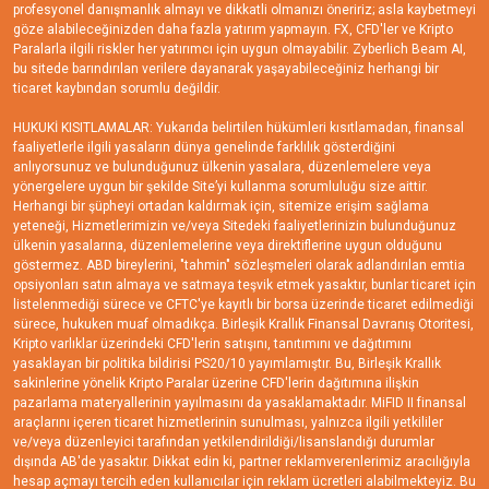
profesyonel danışmanlık almayı ve dikkatli olmanızı öneririz; asla kaybetmeyi
göze alabileceğinizden daha fazla yatırım yapmayın. FX, CFD'ler ve Kripto
Paralarla ilgili riskler her yatırımcı için uygun olmayabilir. Zyberlich Beam AI,
bu sitede barındırılan verilere dayanarak yaşayabileceğiniz herhangi bir
ticaret kaybından sorumlu değildir.
HUKUKİ KISITLAMALAR: Yukarıda belirtilen hükümleri kısıtlamadan, finansal
faaliyetlerle ilgili yasaların dünya genelinde farklılık gösterdiğini
anlıyorsunuz ve bulunduğunuz ülkenin yasalara, düzenlemelere veya
yönergelere uygun bir şekilde Site’yi kullanma sorumluluğu size aittir.
Herhangi bir şüpheyi ortadan kaldırmak için, sitemize erişim sağlama
yeteneği, Hizmetlerimizin ve/veya Sitedeki faaliyetlerinizin bulunduğunuz
ülkenin yasalarına, düzenlemelerine veya direktiflerine uygun olduğunu
göstermez. ABD bireylerini, "tahmin" sözleşmeleri olarak adlandırılan emtia
opsiyonları satın almaya ve satmaya teşvik etmek yasaktır, bunlar ticaret için
listelenmediği sürece ve CFTC'ye kayıtlı bir borsa üzerinde ticaret edilmediği
sürece, hukuken muaf olmadıkça. Birleşik Krallık Finansal Davranış Otoritesi,
Kripto varlıklar üzerindeki CFD'lerin satışını, tanıtımını ve dağıtımını
yasaklayan bir politika bildirisi PS20/10 yayımlamıştır. Bu, Birleşik Krallık
sakinlerine yönelik Kripto Paralar üzerine CFD'lerin dağıtımına ilişkin
pazarlama materyallerinin yayılmasını da yasaklamaktadır. MiFID II finansal
araçlarını içeren ticaret hizmetlerinin sunulması, yalnızca ilgili yetkililer
ve/veya düzenleyici tarafından yetkilendirildiği/lisanslandığı durumlar
dışında AB'de yasaktır. Dikkat edin ki, partner reklamverenlerimiz aracılığıyla
hesap açmayı tercih eden kullanıcılar için reklam ücretleri alabilmekteyiz. Bu