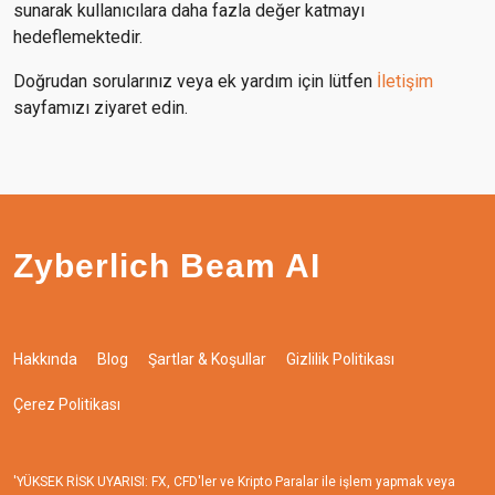
sunarak kullanıcılara daha fazla değer katmayı
hedeflemektedir.
Doğrudan sorularınız veya ek yardım için lütfen
İletişim
sayfamızı ziyaret edin.
Zyberlich Beam AI
Hakkında
Blog
Şartlar & Koşullar
Gizlilik Politikası
Çerez Politikası
'YÜKSEK RİSK UYARISI: FX, CFD'ler ve Kripto Paralar ile işlem yapmak veya