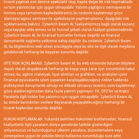
ticaret yapmak son derece spekülatif olup, kayda değer bir risk taşımaktadır
ve tüm yatırımcılar için uygun olmayabilir. Yatırım yaptığınız sermayenin bir
kısmını veya tamamını kaybedebilirsiniz; bu nedenle kaybetmeyi göze
alamayacağınız sermaye ile spekülasyon yapmamalısınız. Aşağıdaki risk
açıklamasına bakınız. Zyberlich Beam AI, faaliyetlerinize bağlı olarak kazanç
veya kayıplar elde etmez ve bir hizmet şirketi olarak faaliyet göstermektedir.
Zyberlich Beam AI, bir finansal hizmetler firması değildir ve finansal
danışmanlık sağlama yetkisine sahip değildir. Bu nedenle, Zyberlich Beam
AI, bu bilgilendirici web sitesi aracılığıyla veya bu site ile ilgili olarak meydana
gelebilecek herhangi bir kayıptan sorumlu değildir.
SİTE RİSK AÇIKLAMASI: Zyberlich Beam AI, bu web sitesinde bulunan bilgilere
dayalı olarak oluşabilecek herhangi bir kayıp veya zarar için sorumluluk kabul
etmez; bu, eğitim materyali, fiyat alıntıları ve grafikleri, ve analizleri içerir.
Finansal piyasalarda işlem yaparken karşılaşabileceğiniz riskler hakkında
profesyonel danışmanlık almayı ve dikkatli olmanızı öneririz; asla kaybetmeyi
göze alabileceğinizden daha fazla yatırım yapmayın. FX, CFD'ler ve Kripto
Paralarla ilgili riskler her yatırımcı için uygun olmayabilir. Zyberlich Beam AI,
bu sitede barındırılan verilere dayanarak yaşayabileceğiniz herhangi bir
ticaret kaybından sorumlu değildir.
HUKUKİ KISITLAMALAR: Yukarıda belirtilen hükümleri kısıtlamadan, finansal
faaliyetlerle ilgili yasaların dünya genelinde farklılık gösterdiğini
anlıyorsunuz ve bulunduğunuz ülkenin yasalara, düzenlemelere veya
yönergelere uygun bir şekilde Site’yi kullanma sorumluluğu size aittir.