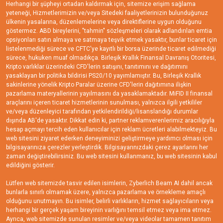
Herhangi bir şüpheyi ortadan kaldırmak için, sitemize erişim sağlama
yeteneği, Hizmetlerimizin ve/veya Sitedeki faaliyetlerinizin bulunduğunuz
ülkenin yasalarına, düzenlemelerine veya direktiflerine uygun olduğunu
göstermez. ABD bireylerini, "tahmin" sözleşmeleri olarak adlandırılan emtia
opsiyonları satın almaya ve satmaya teşvik etmek yasaktır, bunlar ticaret için
listelenmediği sürece ve CFTC'ye kayıtlı bir borsa üzerinde ticaret edilmediği
sürece, hukuken muaf olmadıkça. Birleşik Krallık Finansal Davranış Otoritesi,
Kripto varlıklar üzerindeki CFD'lerin satışını, tanıtımını ve dağıtımını
yasaklayan bir politika bildirisi PS20/10 yayımlamıştır. Bu, Birleşik Krallık
sakinlerine yönelik Kripto Paralar üzerine CFD'lerin dağıtımına ilişkin
pazarlama materyallerinin yayılmasını da yasaklamaktadır. MiFID II finansal
araçlarını içeren ticaret hizmetlerinin sunulması, yalnızca ilgili yetkililer
ve/veya düzenleyici tarafından yetkilendirildiği/lisanslandığı durumlar
dışında AB'de yasaktır. Dikkat edin ki, partner reklamverenlerimiz aracılığıyla
hesap açmayı tercih eden kullanıcılar için reklam ücretleri alabilmekteyiz. Bu
web sitesini ziyaret ederken deneyiminizi geliştirmeye yardımcı olması için
bilgisayarınıza çerezler yerleştirdik. Bilgisayarınızdaki çerez ayarlarını her
zaman değiştirebilirsiniz. Bu web sitesini kullanmanız, bu web sitesinin kabul
edildiğini gösterir.
Lütfen web sitemizde tasvir edilen isimlerin, Zyberlich Beam AI dahil ancak
bunlarla sınırlı olmamak üzere, yalnızca pazarlama ve örnekleme amaçlı
olduğunu unutmayın. Bu isimler, belirli varlıkların, hizmet sağlayıcıların veya
herhangi bir gerçek yaşam bireyinin varlığını temsil etmez veya ima etmez.
Ayrıca, web sitemizde sunulan resimler ve/veya videolar tamamen tanıtım