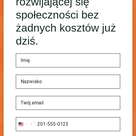
rozwijającej się
społeczności bez
żadnych kosztów już
dziś.
+1
United
States