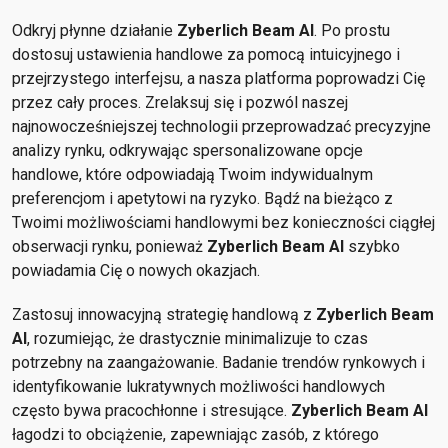
Odkryj płynne działanie
Zyberlich Beam AI
. Po prostu
dostosuj ustawienia handlowe za pomocą intuicyjnego i
przejrzystego interfejsu, a nasza platforma poprowadzi Cię
przez cały proces. Zrelaksuj się i pozwól naszej
najnowocześniejszej technologii przeprowadzać precyzyjne
analizy rynku, odkrywając spersonalizowane opcje
handlowe, które odpowiadają Twoim indywidualnym
preferencjom i apetytowi na ryzyko. Bądź na bieżąco z
Twoimi możliwościami handlowymi bez konieczności ciągłej
obserwacji rynku, ponieważ
Zyberlich Beam AI
szybko
powiadamia Cię o nowych okazjach.
Zastosuj innowacyjną strategię handlową z
Zyberlich Beam
AI
, rozumiejąc, że drastycznie minimalizuje to czas
potrzebny na zaangażowanie. Badanie trendów rynkowych i
identyfikowanie lukratywnych możliwości handlowych
często bywa pracochłonne i stresujące.
Zyberlich Beam AI
łagodzi to obciążenie, zapewniając zasób, z którego