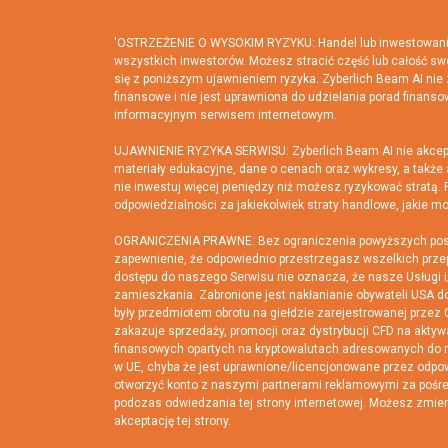
'OSTRZEŻENIE O WYSOKIM RYZYKU: Handel lub inwestowanie w
wszystkich inwestorów. Możesz stracić część lub całość sw
się z poniższym ujawnieniem ryzyka. Zyberlich Beam AI nie z
finansowe i nie jest uprawniona do udzielania porad finanso
informacyjnym serwisem internetowym.
UJAWNIENIE RYZYKA SERWISU: Zyberlich Beam AI nie akceptuj
materiały edukacyjne, dane o cenach oraz wykresy, a także
nie inwestuj więcej pieniędzy niż możesz ryzykować stratą.
odpowiedzialności za jakiekolwiek straty handlowe, jakie 
OGRANICZENIA PRAWNE: Bez ograniczenia powyższych postano
zapewnienie, że odpowiednio przestrzegasz wszelkich przep
dostępu do naszego Serwisu nie oznacza, że nasze Usługi i
zamieszkania. Zabronione jest nakłanianie obywateli USA 
były przedmiotem obrotu na giełdzie zarejestrowanej przez 
zakazuje sprzedaży, promocji oraz dystrybucji CFD na akty
finansowych opartych na kryptowalutach adresowanych do m
w UE, chyba że jest uprawnione/licencjonowane przez odpo
otworzyć konto z naszymi partnerami reklamowymi za pośre
podczas odwiedzania tej strony internetowej. Możesz zmie
akceptację tej strony.