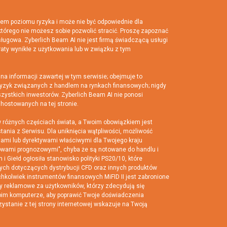
em poziomu ryzyka i może nie być odpowiednie dla
którego nie możesz sobie pozwolić stracić. Proszę zapoznać
sługowa. Zyberlich Beam AI nie jest firmą świadczącą usługi
raty wynikłe z użytkowania lub w związku z tym
a informacji zawartej w tym serwisie; obejmuje to
 ryzyk związanych z handlem na rynkach finansowych; nigdy
szystkich inwestorów. Zyberlich Beam AI nie ponosi
hostowanych na tej stronie.
 różnych częściach świata, a Twoim obowiązkiem jest
nia z Serwisu. Dla uniknięcia wątpliwości, możliwość
jami lub dyrektywami właściwymi dla Twojego kraju
mowami prognozowymi", chyba że są notowane do handlu i
 Giełd ogłosiła stanowisko polityki PS20/10, które
wych dotyczących dystrybucji CFD oraz innych produktów
kolwiek instrumentów finansowych MiFID II jest zabronione
y reklamowe za użytkowników, którzy zdecydują się
oim komputerze, aby poprawić Twoje doświadczenia
stanie z tej strony internetowej wskazuje na Twoją