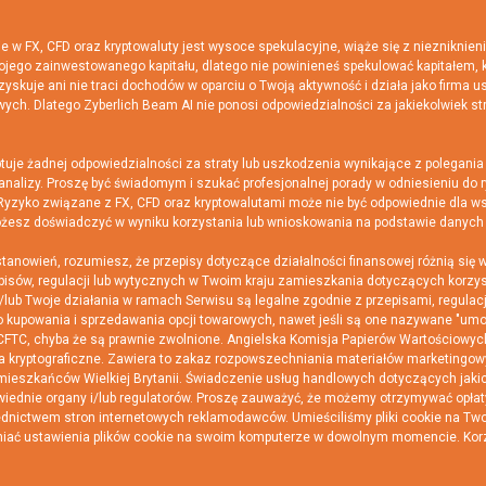
 FX, CFD oraz kryptowaluty jest wysoce spekulacyjne, wiąże się z niezniknieni
ojego zainwestowanego kapitału, dlatego nie powinieneś spekulować kapitałem, 
yskuje ani nie traci dochodów w oparciu o Twoją aktywność i działa jako firma u
wych. Dlatego Zyberlich Beam AI nie ponosi odpowiedzialności za jakiekolwiek st
e żadnej odpowiedzialności za straty lub uszkodzenia wynikające z polegania n
 analizy. Proszę być świadomym i szukać profesjonalnej porady w odniesieniu do
 Ryzyko związane z FX, CFD oraz kryptowalutami może nie być odpowiednie dla w
możesz doświadczyć w wyniku korzystania lub wnioskowania na podstawie danych 
wień, rozumiesz, że przepisy dotyczące działalności finansowej różnią się w
isów, regulacji lub wytycznych w Twoim kraju zamieszkania dotyczących korzysta
/lub Twoje działania w ramach Serwisu są legalne zgodnie z przepisami, regulac
do kupowania i sprzedawania opcji towarowych, nawet jeśli są one nazywane "u
CFTC, chyba że są prawnie zwolnione. Angielska Komisja Papierów Wartościowych i
wa kryptograficzne. Zawiera to zakaz rozpowszechniania materiałów marketingo
ieszkańców Wielkiej Brytanii. Świadczenie usług handlowych dotyczących jakich
wiednie organy i/lub regulatorów. Proszę zauważyć, że możemy otrzymywać opłat
dnictwem stron internetowych reklamodawców. Umieściliśmy pliki cookie na Tw
niać ustawienia plików cookie na swoim komputerze w dowolnym momencie. Korzy