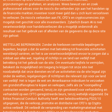
prijsnoteringen en grafieken, en analyses. Wees bewust van en zoek
professioneel advies voor de risico's die verbonden zijn aan het handelen op
de financiële markten; investeer nooit meer geld dan u zich kunt veroorloven
te verliezen. De risico's verbonden aan FX, CFD's en cryptocurrencies zijn
mogelijk niet geschikt voor alle investeerders. Zyberlich Beam AI is niet
verantwoordelijk voor handelsverliezen die u mogelijk ondervindt als
resultaat van het gebruik van of afleiden van de gegevens die op deze site
zijn gehost.
WETTELIJKE BEPERKINGEN: Zonder de hierboven vermelde bepalingen te
beperken, begrijpt u dat de wetten met betrekking tot financiële activiteiten
wereldwijd variëren, en het is uw verantwoordelijkheid ervoor te zorgen dat u
voldoet aan elke wet, regeling of richtlijn in uw land van verblijf met
betrekking tot het gebruik van de site. Om eventuele twijfels te vermijden,
betekent de mogelijkheid om toegang te krijgen tot onze site niet
noodzakelijk dat onze diensten en/of uw activiteiten via de site legaal zijn
onder de wetten, regelgevingen of richtlijnen die relevant zijn voor uw land
van verblijf. Het is tegen de wet om Amerikaanse individuen te verzoeken
om grondstoffenopties te kopen en verkopen, zelfs als ze "voorspelling"
contracten worden genoemd, tenzij ze zijn genoteerd voor verhandeling en
verhandeld op een CFTC-geregistreerde beurs, tenzij wettelijk vrijgesteld. De
Britse Financial Conduct Authority heeft een beleidsverklaring PS20/10
uitgegeven, die de verkoop, promotie en distributie van CFD's op Crypto-
activa verbiedt. Dit verbiedt de verspreiding van marketingmateriaal met