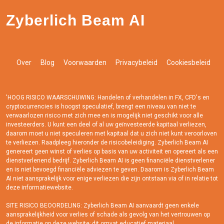
Zyberlich Beam AI
Over
Blog
Voorwaarden
Privacybeleid
Cookiesbeleid
'HOOG RISICO WAARSCHUWING: Handelen of verhandelen in FX, CFD's en
cryptocurrencies is hoogst speculatief, brengt een niveau van niet te
verwaarlozen risico met zich mee en is mogelijk niet geschikt voor alle
investeerders. U kunt een deel of al uw geïnvesteerde kapitaal verliezen,
daarom moet u niet speculeren met kapitaal dat u zich niet kunt veroorloven
te verliezen. Raadpleeg hieronder de risicobeleidiging. Zyberlich Beam AI
genereert geen winst of verlies op basis van uw activiteit en opereert als een
dienstverlenend bedrijf. Zyberlich Beam AI is geen financiële dienstverlener
en is niet bevoegd financiële adviezen te geven. Daarom is Zyberlich Beam
AI niet aansprakelijk voor enige verliezen die zijn ontstaan via of in relatie tot
deze informatiewebsite.
SITE RISICO BEOORDELING: Zyberlich Beam AI aanvaardt geen enkele
aansprakelijkheid voor verlies of schade als gevolg van het vertrouwen op
de informatie op deze website; dit omvat educatief materiaal,