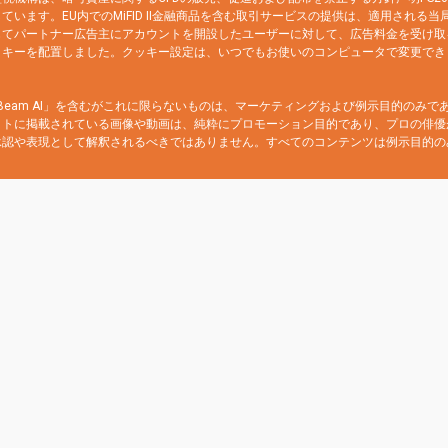
います。EU内でのMiFID II金融商品を含む取引サービスの提供は、適用される
じてパートナー広告主にアカウントを開設したユーザーに対して、広告料金を受け取
ッキーを配置しました。クッキー設定は、いつでもお使いのコンピュータで変更でき
ch Beam AI」を含むがこれに限らないものは、マーケティングおよび例示目的の
イトに掲載されている画像や動画は、純粋にプロモーション目的であり、プロの俳優
承認や表現として解釈されるべきではありません。すべてのコンテンツは例示目的の