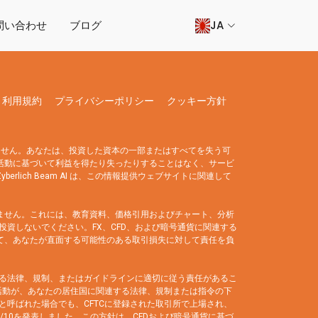
問い合わせ
ブログ
JA
利用規約
プライバシーポリシー
クッキー方針
ません。あなたは、投資した資本の一部またはすべてを失う可
なたの活動に基づいて利益を得たり失ったりすることはなく、サービ
rlich Beam AI は、この情報提供ウェブサイトに関連して
を負いません。これには、教育資料、価格引用およびチャート、分析
資しないでください。FX、CFD、および暗号通貨に関連する
果として、あなたが直面する可能性のある取引損失に対して責任を負
る法律、規制、またはガイドラインに適切に従う責任があるこ
活動が、あなたの居住国に関連する法律、規制または指令の下
呼ばれた場合でも、CFTCに登録された取引所で上場され、
/10を発表しました。この方針は、CFDおよび暗号通貨に基づ