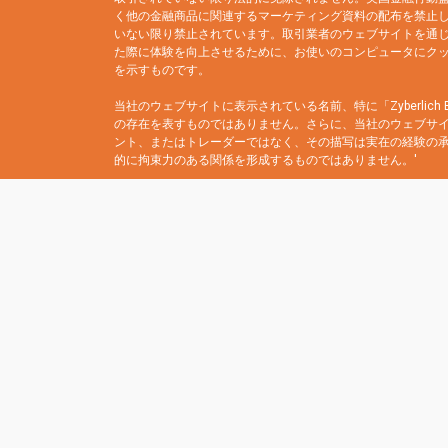
く他の金融商品に関連するマーケティング資料の配布を禁止して
いない限り禁止されています。取引業者のウェブサイトを通
た際に体験を向上させるために、お使いのコンピュータにク
を示すものです。
当社のウェブサイトに表示されている名前、特に「Zyberli
の存在を表すものではありません。さらに、当社のウェブサ
ント、またはトレーダーではなく、その描写は実在の経験の
的に拘束力のある関係を形成するものではありません。'