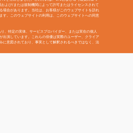
当局および/または規制機関によって許可またはライセンスされて
る場合があります。当社は、お客様がこのウェブサイトを訪れ
ます。このウェブサイトの利用は、このウェブサイトへの同意
みであり、特定の実体、サービスプロバイダー、または実在の個人
が出演しています。これらの俳優は実際のユーザー、クライア
みに意図されており、事実として解釈されるべきではなく、法