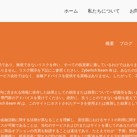
ホーム
私たちについて
お
概要
ブログ
投機的であり、無視できないリスクを伴い、すべての投資家に適しているわけではあり
せん。リスク開示を下記にご参照ください。Zyberlich Beam AI は、あ
は金融サービス会社ではなく、金融アドバイスを提供する資格はありません。したがって、Zybe
のウェブサイト内に含まれる情報に依存した結果としての損失または損害について一切責任
専門家のアドバイスを受けてください。絶対に、失うことのできない金額を超えて投
lich Beam AI は、このサイトにホストされたデータを使用または推測した結
の金融活動に関する法律が異なることを理解し、居住国におけるサイトの利用に関す
スが可能であることは、当社のサービスおよび/またはサイトを通じてのあなたの
に商品オプションの売買を勧誘することは違法であり、たとえそれが「予測」契約と
機構は、暗号資産に関するCFDの販売、促進および配布を禁止する方針声明PS20