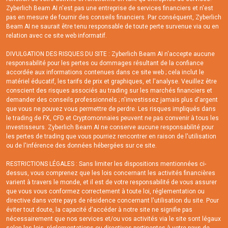
Zyberlich Beam AI n'est pas une entreprise de services financiers et n'est
pas en mesure de fournir des conseils financiers. Par conséquent, Zyberlich
Beam AI ne saurait être tenu responsable de toute perte survenue via ou en
relation avec ce site web informatif.
DIVULGATION DES RISQUES DU SITE : Zyberlich Beam AI n'accepte aucune
responsabilité pour les pertes ou dommages résultant de la confiance
accordée aux informations contenues dans ce site web ; cela inclut le
matériel éducatif, les tarifs de prix et graphiques, et l'analyse. Veuillez être
conscient des risques associés au trading sur les marchés financiers et
demander des conseils professionnels ; n'investissez jamais plus d'argent
que vous ne pouvez vous permettre de perdre. Les risques impliqués dans
le trading de FX, CFD et Cryptomonnaies peuvent ne pas convenir à tous les
investisseurs. Zyberlich Beam AI ne conserve aucune responsabilité pour
les pertes de trading que vous pourriez rencontrer en raison de l'utilisation
ou de l'inférence des données hébergées sur ce site.
RESTRICTIONS LÉGALES : Sans limiter les dispositions mentionnées ci-
dessus, vous comprenez que les lois concernant les activités financières
varient à travers le monde, et il est de votre responsabilité de vous assurer
que vous vous conformez correctement à toute loi, réglementation ou
directive dans votre pays de résidence concernant l'utilisation du site. Pour
éviter tout doute, la capacité d'accéder à notre site ne signifie pas
nécessairement que nos services et/ou vos activités via le site sont légaux