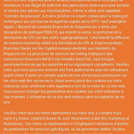
selon les lois, réglementations ou directives pertinentes à votre pays de
résidence. Il est illégal de solliciter des particuliers américains pour acheter
et vendre des options sur marchandises, même si elles sont appelées
"contrats de prévision", à moins qu'elles ne soient cotées pour le trading et
échangées sur une bourse enregistrée auprès de la CFTC, sauf exemption
légale. L'Autorité de conduite financière du Royaume-Uni a émis une
déclaration de politique PS20/10, qui interdit la vente, la promotion et la
distribution de CFD sur des actifs cryptographiques. Cela interdit la diffusion
de matériel marketing relatif à la distribution de CFD et d'autres produits
financiers basés sur les Cryptomonnaies destinés aux résidents du
Royaume-Uni. La prestation de services de trading impliquant des
instruments financiers MiFID II est interdite dans l'UE, sauf lorsque
autorisée/licencée par les autorités et/ou régulateurs compétents. Veuillez
noter que nous pouvons recevoir des frais publicitaires pour les utilisateurs
ayant choisi d'ouvrir un compte auprès de nos annonceurs partenaires via
les sites web des annonceurs. Nous avons placé des cookies sur votre
ordinateur pour améliorer votre expérience lors de la visite de ce site web.
Vous pouvez changer les paramètres des cookies sur votre ordinateur à
tout moment. L'utilisation de ce site web indique votre acceptation de ce
site.
Veuillez noter que les noms représentés sur notre site, y compris mais
sans s'y limiter, Zyberlich Beam AI, sont strictement à des fins marketing et
illustratives. Ces noms ne représentent ni n'impliquent l'existence d'entités,
de prestataires de services spécifiques, ou de personnes réelles. De plus,