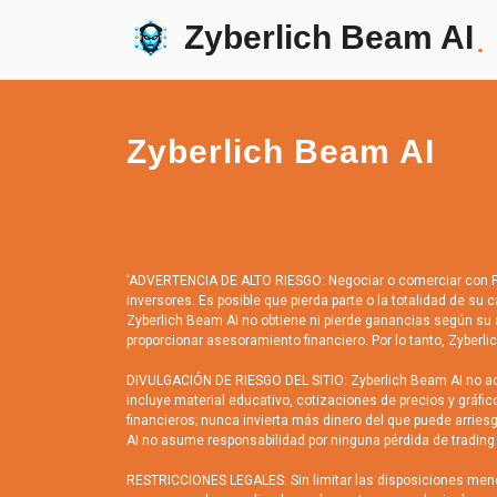
Zyberlich Beam AI
.
Zyberlich Beam AI
'ADVERTENCIA DE ALTO RIESGO: Negociar o comerciar con FX,
inversores. Es posible que pierda parte o la totalidad de su 
Zyberlich Beam AI no obtiene ni pierde ganancias según su a
proporcionar asesoramiento financiero. Por lo tanto, Zyberli
DIVULGACIÓN DE RIESGO DEL SITIO: Zyberlich Beam AI no ace
incluye material educativo, cotizaciones de precios y gráf
financieros; nunca invierta más dinero del que puede arrie
AI no asume responsabilidad por ninguna pérdida de trading q
RESTRICCIONES LEGALES: Sin limitar las disposiciones menci