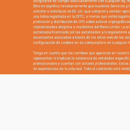
asegurarse de cumplir adecuadamente con cualquier ley, regu
Sitio no significa necesariamente que nuestros Servicios y/o
solicitar a individuos en EE. UU. que compren y vendan opci
una bolsa registrada en la CFTC, a menos que estén legalme
promoción y distribución de CFD sobre activos criptográfico
criptomonedas dirigidos a residentes del Reino Unido. La pro
autorizada/licenciada por las autoridades y/o reguladores a
anunciantes asociados a través de los sitios web de los an
configuración de cookies en su computadora en cualquier mo
Tenga en cuenta que los nombres que aparecen en nuestro si
representan ni implican la existencia de entidades específ
promocionales y cuentan con actores profesionales. Estos 
de experiencias de la vida real. Todo el contenido está dest