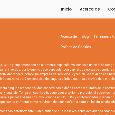
Inicio
Acerca de
Co
Acerca de
Blog
Términos y C
Política de Cookies
 CFDs y criptomonedas es altamente especulativo, conlleva un nivel de riesgo n
capital invertido, por lo que no debe especular con capital que no puede permitirs
ctividad y opera como una empresa de servicios. Zyberlich Beam AI no es una fir
ch Beam AI no será responsable de ninguna pérdida ocurrida a través de o en rela
pta ninguna responsabilidad por pérdidas o daños como resultado de la confianz
icos, y análisis. Tenga en cuenta y busque asesoramiento profesional sobre los 
sgarse a perder. Los riesgos involucrados en FX, CFDs y criptomonedas pueden n
ue pueda enfrentar como resultado de usar o inferir a partir de los datos alojado
onadas anteriormente, usted entiende que las leyes sobre actividades financier