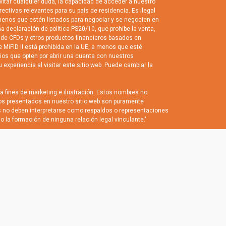
evitar cualquier duda, la capacidad de acceder a nuestro
rectivas relevantes para su país de residencia. Es ilegal
 menos que estén listados para negociar y se negocien en
 declaración de política PS20/10, que prohíbe la venta,
ón de CFDs y otros productos financieros basados en
 MiFID II está prohibida en la UE, a menos que esté
rios que opten por abrir una cuenta con nuestros
xperiencia al visitar este sitio web. Puede cambiar la
a fines de marketing e ilustración. Estos nombres no
eos presentados en nuestro sitio web son puramente
s no deben interpretarse como respaldos o representaciones
o la formación de ninguna relación legal vinculante.'