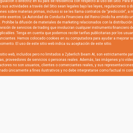
lación o directriz en su país de residencia con respecto al uso del Sitio. Para 
 sus actividades a través del Sitio sean legales bajo las leyes, regulaciones o di
ones sobre materias primas, incluso si se les llama contratos de "predicción", a
nte exentos. La Autoridad de Conducta Financiera del Reino Unido ha emitido una
s. Prohíbe la difusión de materiales de marketing relacionados con la distribuci
visión de servicios de trading que involucran cualquier instrumento financiero de
plicables. Tenga en cuenta que podemos recibir tarifas publicitarias por los usua
unciantes. Hemos colocado cookies en su computadora para ayudar a mejorar su e
mento. El uso de este sitio web indica su aceptación de este sitio.
tio web, incluidos pero no limitados a Zyberlich Beam AI, son estrictamente par
icas, proveedores de servicios o personas reales. Además, las imágenes y/o víd
actores no son usuarios, clientes o comerciantes reales, y sus representacione
inado únicamente a fines ilustrativos y no debe interpretarse como factual ni com