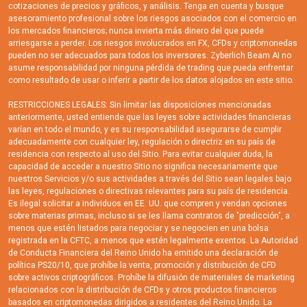
cotizaciones de precios y gráficos, y análisis. Tenga en cuenta y busque
asesoramiento profesional sobre los riesgos asociados con el comercio en
los mercados financieros; nunca invierta más dinero del que puede
arriesgarse a perder. Los riesgos involucrados en FX, CFDs y criptomonedas
pueden no ser adecuados para todos los inversores. Zyberlich Beam AI no
asume responsabilidad por ninguna pérdida de trading que pueda enfrentar
como resultado de usar o inferir a partir de los datos alojados en este sitio.
RESTRICCIONES LEGALES: Sin limitar las disposiciones mencionadas
anteriormente, usted entiende que las leyes sobre actividades financieras
varían en todo el mundo, y es su responsabilidad asegurarse de cumplir
adecuadamente con cualquier ley, regulación o directriz en su país de
residencia con respecto al uso del Sitio. Para evitar cualquier duda, la
capacidad de acceder a nuestro Sitio no significa necesariamente que
nuestros Servicios y/o sus actividades a través del Sitio sean legales bajo
las leyes, regulaciones o directivas relevantes para su país de residencia.
Es ilegal solicitar a individuos en EE. UU. que compren y vendan opciones
sobre materias primas, incluso si se les llama contratos de "predicción", a
menos que estén listados para negociar y se negocien en una bolsa
registrada en la CFTC, a menos que estén legalmente exentos. La Autoridad
de Conducta Financiera del Reino Unido ha emitido una declaración de
política PS20/10, que prohíbe la venta, promoción y distribución de CFD
sobre activos criptográficos. Prohíbe la difusión de materiales de marketing
relacionados con la distribución de CFDs y otros productos financieros
basados en criptomonedas dirigidos a residentes del Reino Unido. La