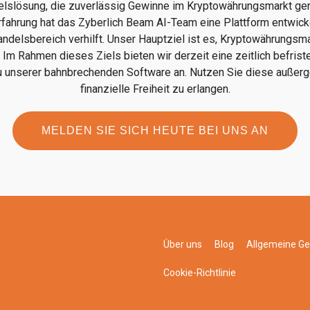
elslösung, die zuverlässig Gewinne im Kryptowährungsmarkt gene
rfahrung hat das Zyberlich Beam AI-Team eine Plattform entwickel
delsbereich verhilft. Unser Hauptziel ist es, Kryptowährungsma
Im Rahmen dieses Ziels bieten wir derzeit eine zeitlich befrist
 unserer bahnbrechenden Software an. Nutzen Sie diese außer
finanzielle Freiheit zu erlangen.
MELDEN SIE SICH HEUTE BEI UNS AN
Über uns
Blog
Allgemeine G
Cookie-Richtlinie