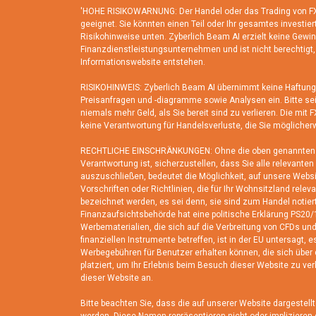
'HOHE RISIKOWARNUNG: Der Handel oder das Trading von FX, C
geeignet. Sie könnten einen Teil oder Ihr gesamtes investiert
Risikohinweise unten. Zyberlich Beam AI erzielt keine Gewin
Finanzdienstleistungsunternehmen und ist nicht berechtigt
Informationswebsite entstehen.
RISIKOHINWEIS: Zyberlich Beam AI übernimmt keine Haftung f
Preisanfragen und -diagramme sowie Analysen ein. Bitte sei
niemals mehr Geld, als Sie bereit sind zu verlieren. Die mi
keine Verantwortung für Handelsverluste, die Sie möglicher
RECHTLICHE EINSCHRÄNKUNGEN: Ohne die oben genannten Besti
Verantwortung ist, sicherzustellen, dass Sie alle relevant
auszuschließen, bedeutet die Möglichkeit, auf unsere Websi
Vorschriften oder Richtlinien, die für Ihr Wohnsitzland relev
bezeichnet werden, es sei denn, sie sind zum Handel notier
Finanzaufsichtsbehörde hat eine politische Erklärung PS20/1
Werbematerialien, die sich auf die Verbreitung von CFDs und
finanziellen Instrumente betreffen, ist in der EU untersagt,
Werbegebühren für Benutzer erhalten können, die sich über
platziert, um Ihr Erlebnis beim Besuch dieser Website zu v
dieser Website an.
Bitte beachten Sie, dass die auf unserer Website dargestell