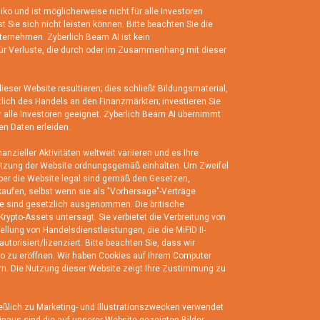
o und ist möglicherweise nicht für alle Investoren
st Sie sich nicht leisten können. Bitte beachten Sie die
nternehmen. Zyberlich Beam AI ist kein
für Verluste, die durch oder im Zusammenhang mit dieser
eser Website resultieren; dies schließt Bildungsmaterial,
tlich des Handels an den Finanzmärkten; investieren Sie
r alle Investoren geeignet. Zyberlich Beam AI übernimmt
en Daten erleiden.
eller Aktivitäten weltweit variieren und es Ihre
e Nutzung der Website ordnungsgemäß einhalten. Um Zweifel
über die Website legal sind gemäß den Gesetzen,
erkaufen, selbst wenn sie als "Vorhersage"-Verträge
sie sind gesetzlich ausgenommen. Die britische
rypto-Assets untersagt. Sie verbietet die Verbreitung von
llung von Handelsdienstleistungen, die die MiFID II-
torisiert/lizenziert. Bitte beachten Sie, dass wir
to zu eröffnen. Wir haben Cookies auf Ihrem Computer
ern. Die Nutzung dieser Website zeigt Ihre Zustimmung zu
ießlich zu Marketing- und Illustrationszwecken verwendet