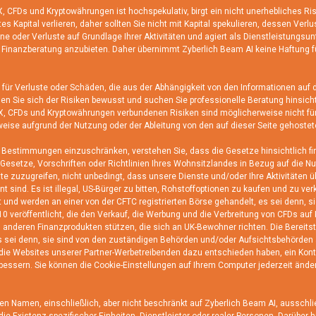
FDs und Kryptowährungen ist hochspekulativ, birgt ein nicht unerhebliches Risik
es Kapital verlieren, daher sollten Sie nicht mit Kapital spekulieren, dessen Verlu
ne oder Verluste auf Grundlage Ihrer Aktivitäten und agiert als Dienstleistungsu
, Finanzberatung anzubieten. Daher übernimmt Zyberlich Beam AI keine Haftung 
ür Verluste oder Schäden, die aus der Abhängigkeit von den Informationen auf di
en Sie sich der Risiken bewusst und suchen Sie professionelle Beratung hinsich
t FX, CFDs und Kryptowährungen verbundenen Risiken sind möglicherweise nicht fü
weise aufgrund der Nutzung oder der Ableitung von den auf dieser Seite gehostet
mmungen einzuschränken, verstehen Sie, dass die Gesetze hinsichtlich finanzi
en Gesetze, Vorschriften oder Richtlinien Ihres Wohnsitzlandes in Bezug auf di
te zuzugreifen, nicht unbedingt, dass unsere Dienste und/oder Ihre Aktivitäten 
ant sind. Es ist illegal, US-Bürger zu bitten, Rohstoffoptionen zu kaufen und zu v
t und werden an einer von der CFTC registrierten Börse gehandelt, es sei denn, 
0 veröffentlicht, die den Verkauf, die Werbung und die Verbreitung von CFDs auf K
 anderen Finanzprodukten stützen, die sich an UK-Bewohner richten. Die Bereitste
 es sei denn, sie sind von den zuständigen Behörden und/oder Aufsichtsbehörden au
 die Websites unserer Partner-Werbetreibenden dazu entschieden haben, ein Kon
erbessern. Sie können die Cookie-Einstellungen auf Ihrem Computer jederzeit änd
ten Namen, einschließlich, aber nicht beschränkt auf Zyberlich Beam AI, ausschl