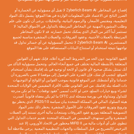
إفصاح عن المخاطر: Zyberlich Beam AI لا تقبل أي مسؤولية عن الخسارة أو
الضرر الناتج عن الاعتماد على المعلومات الواردة في هذا الموقع؛ يشمل ذلك المواد
التعليمية، ومقتبس الأسعار، والرسوم البيانية، والتحليلات. يرجى أن تكون على علم
وطلب المشورة المهنية عن المخاطر المرتبطة بالتداول في الأسواق المالية؛ لا
تستثمر أبداً أكثر من المال الذي يمكنك تحمل خسارته. قد لا تكون المخاطر
المرتبطة بالعملات الأجنبية، وعقود الفروقات، والعملات المشفرة مناسبة لجميع
المستثمرين. Zyberlich Beam AI لا تتحمل المسؤولية عن أي خسائر تداول قد
تواجهها نتيجة استخدام أو استنتاج البيانات المستضافة على هذا الموقع.
القيود القانونية: دون الحد من الشروط المذكورة أعلاه، فإنك تفهم أن القوانين
المتعلقة بالأنشطة المالية تختلف في جميع أنحاء العالم، وتتحمل مسؤولية التأكد من
أنك تمتثل بشكل صحيح لأي قانون أو لائحة أو توجيه في بلد إقامتك بشأن استخدام
الموقع. لتجنب أي شك، فإن القدرة على الوصول إلى موقعنا لا تعني بالضرورة أن
خدماتنا و/أو أنشطتك عبر الموقع قانونية بموجب القوانين أو اللوائح أو التوجيهات
ذات الصلة ببلد إقامتك. من غير القانوني طلب الأفراد المقيمين في الولايات المتحدة
لشراء وبيع خيارات السلع، حتى لو كانت تُسمى "عقود توقعات"، ما لم تكن مدرجة
للتداول ومتداولة في بورصة مسجلة لدى CFTC ما لم يكن معفاة قانونياً. أصدرت
هيئة السلوك المالي في المملكة المتحدة بيان سياسة PS20/10، الذي يحظر بيع
وترويج وتوزيع عقود الفروقات على الأصول المشفرة. يحظر ذلك نشر المواد
التسويقية المتعلقة بتوزيع عقود الفروقات ومنتجات مالية أخرى تستند إلى العملات
المشفرة والتي تستهدف المقيمين في المملكة المتحدة. تقديم خدمات التداول التي
تنطوي على أي أدوات مالية من MiFID II محظور في الاتحاد الأوروبي، إلا عند
الترخيص/التصريح من قبل السلطات والجهات التنظيمية المعنية. يرجى ملاحظة أننا