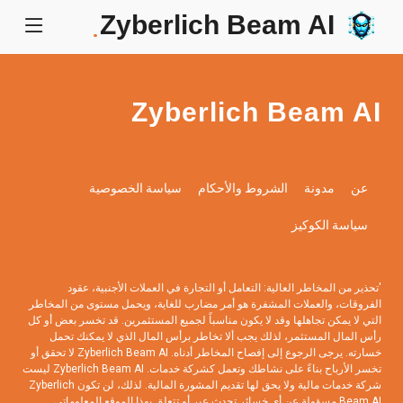
Zyberlich Beam AI
.
Zyberlich Beam AI
عن
مدونة
الشروط والأحكام
سياسة الخصوصية
سياسة الكوكيز
'تحذير من المخاطر العالية: التعامل أو التجارة في العملات الأجنبية، عقود
الفروقات، والعملات المشفرة هو أمر مضارب للغاية، ويحمل مستوى من المخاطر
التي لا يمكن تجاهلها وقد لا يكون مناسباً لجميع المستثمرين. قد تخسر بعض أو كل
رأس المال المستثمر، لذلك يجب ألا تخاطر برأس المال الذي لا يمكنك تحمل
خسارته. يرجى الرجوع إلى إفصاح المخاطر أدناه. Zyberlich Beam AI لا تحقق أو
تخسر الأرباح بناءً على نشاطك وتعمل كشركة خدمات. Zyberlich Beam AI ليست
شركة خدمات مالية ولا يحق لها تقديم المشورة المالية. لذلك، لن تكون Zyberlich
Beam AI مسؤولة عن أي خسائر تحدث عبر أو تتعلق بهذا الموقع المعلوماتي.