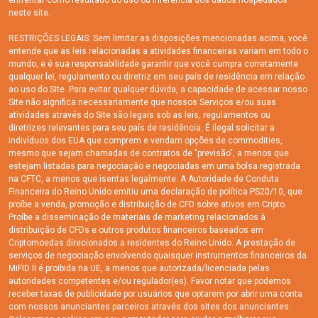
enfrentar como resultado do uso ou inferência dos dados hospedados
neste site.
RESTRIÇÕES LEGAIS: Sem limitar as disposições mencionadas acima, você
entende que as leis relacionadas a atividades financeiras variam em todo o
mundo, e é sua responsabilidade garantir que você cumpra corretamente
qualquer lei, regulamento ou diretriz em seu país de residência em relação
ao uso do Site. Para evitar qualquer dúvida, a capacidade de acessar nosso
Site não significa necessariamente que nossos Serviços e/ou suas
atividades através do Site são legais sob as leis, regulamentos ou
diretrizes relevantes para seu país de residência. É ilegal solicitar a
indivíduos dos EUA que comprem e vendam opções de commodities,
mesmo que sejam chamadas de contratos de "previsão", a menos que
estejam listadas para negociação e negociadas em uma bolsa registrada
na CFTC, a menos que isentas legalmente. A Autoridade de Conduta
Financeira do Reino Unido emitiu uma declaração de política PS20/10, que
proíbe a venda, promoção e distribuição de CFD sobre ativos em Cripto.
Proíbe a disseminação de materiais de marketing relacionados à
distribuição de CFDs e outros produtos financeiros baseados em
Criptomoedas direcionados a residentes do Reino Unido. A prestação de
serviços de negociação envolvendo quaisquer instrumentos financeiros da
MiFID II é proibida na UE, a menos que autorizada/licenciada pelas
autoridades competentes e/ou regulador(es). Favor notar que podemos
receber taxas de publicidade por usuários que optarem por abrir uma conta
com nossos anunciantes parceiros através dos sites dos anunciantes.