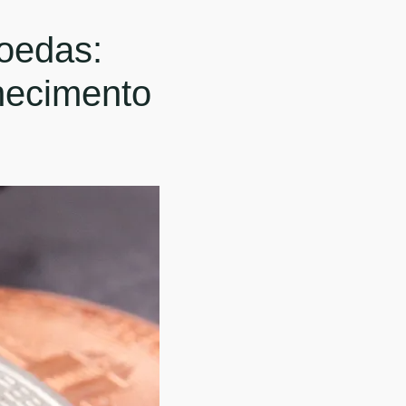
oedas:
hecimento