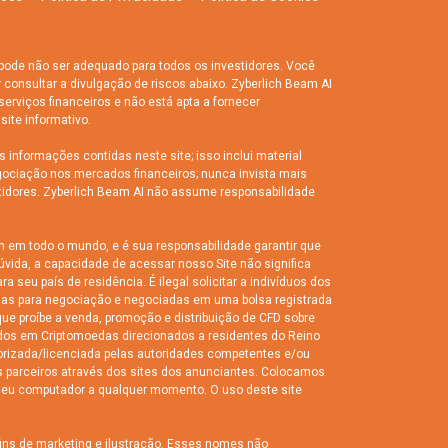
 pode não ser adequado para todos os investidores. Você
r consultar a divulgação de riscos abaixo. Zyberlich Beam AI
rviços financeiros e não está apta a fornecer
site informativo.
informações contidas neste site; isso inclui material
egociação nos mercados financeiros; nunca invista mais
tidores. Zyberlich Beam AI não assume responsabilidade
m em todo o mundo, e é sua responsabilidade garantir que
úvida, a capacidade de acessar nosso Site não significa
 seu país de residência. É ilegal solicitar a indivíduos dos
as para negociação e negociadas em uma bolsa registrada
ue proíbe a venda, promoção e distribuição de CFD sobre
eados em Criptomoedas direcionados a residentes do Reino
torizada/licenciada pelas autoridades competentes e/ou
s parceiros através dos sites dos anunciantes. Colocamos
m seu computador a qualquer momento. O uso deste site
fins de marketing e ilustração. Esses nomes não