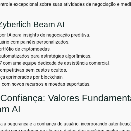
ontrole excepcional sobre suas atividades de negociação e med
Zyberlich Beam AI
or IA para insights de negociação preditiva.
uário com painéis personalizados.
rtfólio de criptomoedas.
utomatizados para estratégias algorítmicas.
/7 com uma equipe dedicada de assistência comercial.
ompetitivas sem custos ocultos.
ça aprimorados por blockchain.
s com novos recursos e moedas suportadas.
Confiança: Valores Fundament
am AI
a a segurança e a confiança do usuário, incorporando autenticação
rede para proteger os ativos e dados dos usuários contra amea