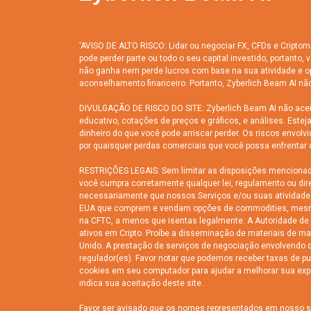
'AVISO DE ALTO RISCO: Lidar ou negociar FX, CFDs e Criptom
pode perder parte ou todo o seu capital investido, portanto
não ganha nem perde lucros com base na sua atividade e o
aconselhamento financeiro. Portanto, Zyberlich Beam AI não
DIVULGAÇÃO DE RISCO DO SITE: Zyberlich Beam AI não aceita
educativo, cotações de preços e gráficos, e análises. Est
dinheiro do que você pode arriscar perder. Os riscos envo
por quaisquer perdas comerciais que você possa enfrentar 
RESTRIÇÕES LEGAIS: Sem limitar as disposições mencionadas
você cumpra corretamente qualquer lei, regulamento ou dire
necessariamente que nossos Serviços e/ou suas atividades at
EUA que comprem e vendam opções de commodities, mesmo 
na CFTC, a menos que isentas legalmente. A Autoridade de 
ativos em Cripto. Proíbe a disseminação de materiais de m
Unido. A prestação de serviços de negociação envolvendo q
regulador(es). Favor notar que podemos receber taxas de p
cookies em seu computador para ajudar a melhorar sua expe
indica sua aceitação deste site.
Favor ser avisado que os nomes representados em nosso sit