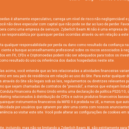
oedas é altamente especulativo, carrega um nível de risco não negligenciável e
, você não deve especular com capital que não pode se dar ao luxo de perder. Favo
pera como uma empresa de serviços. Zyberlich Beam AI não é uma empresa de se
 se responsabiliza por quaisquer perdas ocorridas através ou em relação a este 
 qualquer responsabilidade por perda ou dano como resultado da confiança nas 
eja ciente e busque aconselhamento profissional sobre os riscos associados à n
lvidos em FX, CFDs e Criptomoedas podem não ser adequados para todos os inves
como resultado do uso ou inferência dos dados hospedados neste site.
 acima, você entende que as leis relacionadas a atividades financeiras varia
triz em seu país de residência em relação ao uso do Site. Para evitar qualquer d
ravés do Site são legais sob as leis, regulamentos ou diretrizes relevantes para
que sejam chamadas de contratos de "previsão", a menos que estejam listad
Conduta Financeira do Reino Unido emitiu uma declaração de política PS20/10, q
arketing relacionados à distribuição de CFDs e outros produtos financeiros bas
uaisquer instrumentos financeiros da MiFID II é proibida na UE, a menos que au
ublicidade por usuários que optarem por abrir uma conta com nossos anunciante
riência ao visitar este site. Você pode alterar as configurações de cookies e
e, incluindo, mas não se limitando a Zyberlich Beam AI, são estritamente para 