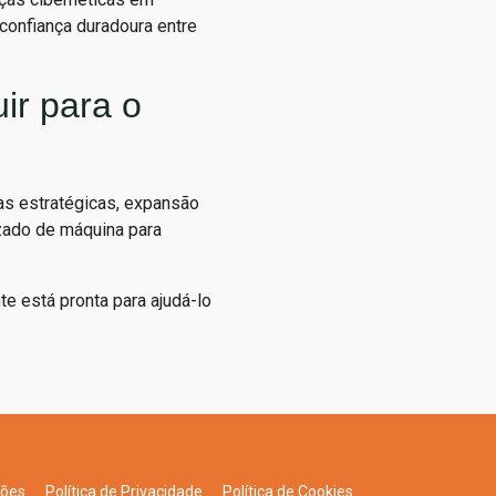
confiança duradoura entre
ir para o
as estratégicas, expansão
zado de máquina para
e está pronta para ajudá-lo
ções
Política de Privacidade
Política de Cookies