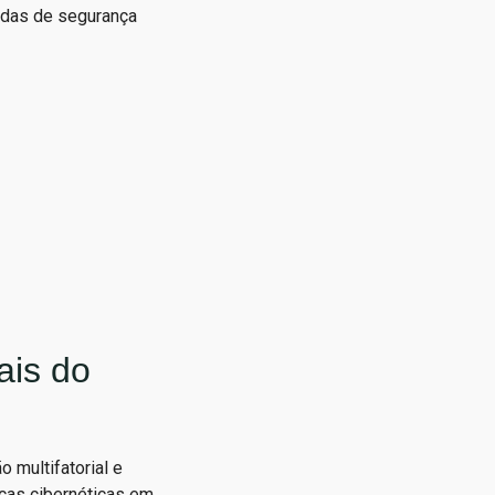
idas de segurança
ais do
 multifatorial e
ças cibernéticas em